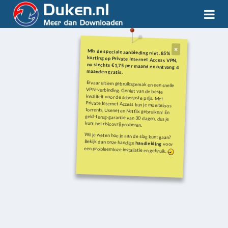
Mis de speciale aanbieding niet. 85%
korting op Private Internet Access VPN,
nu slechts €1,75 per maand en ontvang 4
maanden gratis.
Ervaar ultiem gebruiksgemak en een snelle
VPN-verbinding. Geniet van de beste
kwaliteit voor de scherpste prijs. Met
Private Internet Access kun je moeiteloos
torrents, Usenet en Netflix gebruiken! En
geld-terug-garantie van 30 dagen, dus je
kunt het risicovrij proberen.
Wil je weten hoe je aan de slag kunt gaan?
Bekijk dan onze handige
handleiding
voor
een probleemloze installatie en gebruik.