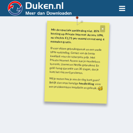
Mis de speciale aanbieding niet. 85%
korting op Private Internet Access VPN,
nu slechts €1,75 per maand en ontvang 4
maanden gratis.
Ervaar ultiem gebruiksgemak en een snelle
VPN-verbinding. Geniet van de beste
kwaliteit voor de scherpste prijs. Met
Private Internet Access kun je moeiteloos
torrents, Usenet en Netflix gebruiken! En
geld-terug-garantie van 30 dagen, dus je
kunt het risicovrij proberen.
Wil je weten hoe je aan de slag kunt gaan?
Bekijk dan onze handige
handleiding
voor
een probleemloze installatie en gebruik.