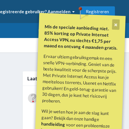
Registreren
egistreerde gebruiker? Aanmelden
Mis de speciale aanbieding niet.
85% korting op Private Internet
Access VPN, nu slechts €1,75 per
maand en ontvang 4 maanden gratis.
Ervaar ultiem gebruiksgemak en een
snelle VPN-verbinding. Geniet van de
beste kwaliteit voor de scherpste prijs.
Met Private Internet Access kun je
moeiteloos torrents, Usenet en Netflix
gebruiken! En geld-terug-garantie van
30 dagen, dus je kunt het risicovrij
Alle activiteit
Laatste berichten
Wat is er gebeurd met Davey Hearn
proberen.
en de vandalisatie van het
Door
Vraagbaak
·
Geplaatst
Juni 21
Washington Reflecting Pool?
Wil je weten hoe je aan de slag kunt
Forumdiscussie: Davey Hearn:
gaan? Bekijk dan onze handige
Former Olympian Denies Vandalising
handleiding
voor een probleemloze
Washington Reflecting Pool