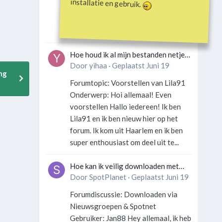
installatie en gebruik.
Gebruiker: SportFan123 Hey
allemaal! Wat is er precies gebeurd
met Davey Hearn? Ik las iets over...
Hoe houd ik al mijn bestanden netjes
georganiseerd zonder gek te
Door
yihaa
·
Geplaatst
Juni 19
ng
worden?
Forumtopic: Voorstellen van Lila91
Onderwerp: Hoi allemaal! Even
voorstellen Hallo iedereen! Ik ben
Lila91 en ik ben nieuw hier op het
forum. Ik kom uit Haarlem en ik ben
super enthousiast om deel uit te...
Hoe kan ik veilig downloaden met
een VPN zonder technische kennis?
Door
SpotPlanet
·
Geplaatst
Juni 19
Forumdiscussie: Downloaden via
Nieuwsgroepen & Spotnet
Gebruiker: Jan88 Hey allemaal, ik heb