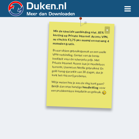
Mis de speciale aanbieding niet. 85%
korting op Private Internet Access VPN,
nu slechts €1,75 per maand en ontvang 4
maanden gratis.
Ervaar ultiem gebruiksgemak en een snelle
VPN-verbinding. Geniet van de beste
kwaliteit voor de scherpste prijs. Met
Private Internet Access kun je moeiteloos
torrents, Usenet en Netflix gebruiken! En
geld-terug-garantie van 30 dagen, dus je
kunt het risicovrij proberen.
Wil je weten hoe je aan de slag kunt gaan?
Bekijk dan onze handige
handleiding
voor
een probleemloze installatie en gebruik.