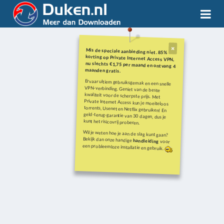
Mis de speciale aanbieding niet. 85%
korting op Private Internet Access VPN,
nu slechts €1,75 per maand en ontvang 4
maanden gratis.
Ervaar ultiem gebruiksgemak en een snelle
VPN-verbinding. Geniet van de beste
kwaliteit voor de scherpste prijs. Met
Private Internet Access kun je moeiteloos
torrents, Usenet en Netflix gebruiken! En
geld-terug-garantie van 30 dagen, dus je
kunt het risicovrij proberen.
Wil je weten hoe je aan de slag kunt gaan?
Bekijk dan onze handige
handleiding
voor
een probleemloze installatie en gebruik.