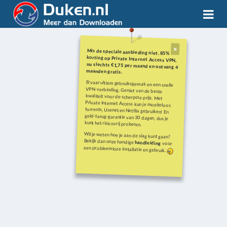
Mis de speciale aanbieding niet. 85%
korting op Private Internet Access VPN,
nu slechts €1,75 per maand en ontvang 4
maanden gratis.
Ervaar ultiem gebruiksgemak en een snelle
VPN-verbinding. Geniet van de beste
kwaliteit voor de scherpste prijs. Met
Private Internet Access kun je moeiteloos
torrents, Usenet en Netflix gebruiken! En
geld-terug-garantie van 30 dagen, dus je
kunt het risicovrij proberen.
Wil je weten hoe je aan de slag kunt gaan?
Bekijk dan onze handige
handleiding
voor
een probleemloze installatie en gebruik.