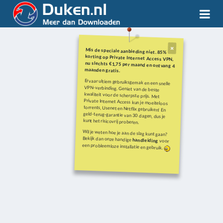
Mis de speciale aanbieding niet. 85%
korting op Private Internet Access VPN,
nu slechts €1,75 per maand en ontvang 4
maanden gratis.
Ervaar ultiem gebruiksgemak en een snelle
VPN-verbinding. Geniet van de beste
kwaliteit voor de scherpste prijs. Met
Private Internet Access kun je moeiteloos
torrents, Usenet en Netflix gebruiken! En
geld-terug-garantie van 30 dagen, dus je
kunt het risicovrij proberen.
Wil je weten hoe je aan de slag kunt gaan?
Bekijk dan onze handige
handleiding
voor
een probleemloze installatie en gebruik.