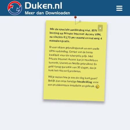
Mis de speciale aanbieding niet. 85%
korting op Private Internet Access VPN,
nu slechts €1,75 per maand en ontvang 4
maanden gratis.
Ervaar ultiem gebruiksgemak en een snelle
VPN-verbinding. Geniet van de beste
kwaliteit voor de scherpste prijs. Met
Private Internet Access kun je moeiteloos
torrents, Usenet en Netflix gebruiken! En
geld-terug-garantie van 30 dagen, dus je
kunt het risicovrij proberen.
Wil je weten hoe je aan de slag kunt gaan?
Bekijk dan onze handige
handleiding
voor
een probleemloze installatie en gebruik.