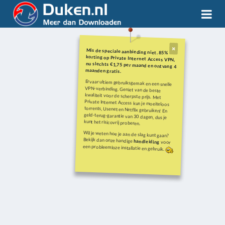
Mis de speciale aanbieding niet. 85%
korting op Private Internet Access VPN,
nu slechts €1,75 per maand en ontvang 4
maanden gratis.
Ervaar ultiem gebruiksgemak en een snelle
VPN-verbinding. Geniet van de beste
kwaliteit voor de scherpste prijs. Met
Private Internet Access kun je moeiteloos
torrents, Usenet en Netflix gebruiken! En
geld-terug-garantie van 30 dagen, dus je
kunt het risicovrij proberen.
Wil je weten hoe je aan de slag kunt gaan?
Bekijk dan onze handige
handleiding
voor
een probleemloze installatie en gebruik.