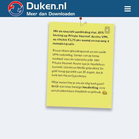
Mis de speciale aanbieding niet. 85%
korting op Private Internet Access VPN,
nu slechts €1,75 per maand en ontvang 4
maanden gratis.
Ervaar ultiem gebruiksgemak en een snelle
VPN-verbinding. Geniet van de beste
kwaliteit voor de scherpste prijs. Met
Private Internet Access kun je moeiteloos
torrents, Usenet en Netflix gebruiken! En
geld-terug-garantie van 30 dagen, dus je
kunt het risicovrij proberen.
Wil je weten hoe je aan de slag kunt gaan?
Bekijk dan onze handige
handleiding
voor
een probleemloze installatie en gebruik.