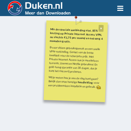
Mis de speciale aanbieding niet. 85%
korting op Private Internet Access VPN,
nu slechts €1,75 per maand en ontvang 4
maanden gratis.
Ervaar ultiem gebruiksgemak en een snelle
VPN-verbinding. Geniet van de beste
kwaliteit voor de scherpste prijs. Met
Private Internet Access kun je moeiteloos
torrents, Usenet en Netflix gebruiken! En
geld-terug-garantie van 30 dagen, dus je
kunt het risicovrij proberen.
Wil je weten hoe je aan de slag kunt gaan?
Bekijk dan onze handige
handleiding
voor
een probleemloze installatie en gebruik.