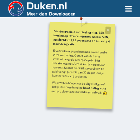
Mis de speciale aanbieding niet. 85%
korting op Private Internet Access VPN,
nu slechts €1,75 per maand en ontvang 4
maanden gratis.
Ervaar ultiem gebruiksgemak en een snelle
VPN-verbinding. Geniet van de beste
kwaliteit voor de scherpste prijs. Met
Private Internet Access kun je moeiteloos
torrents, Usenet en Netflix gebruiken! En
geld-terug-garantie van 30 dagen, dus je
kunt het risicovrij proberen.
Wil je weten hoe je aan de slag kunt gaan?
Bekijk dan onze handige
handleiding
voor
een probleemloze installatie en gebruik.