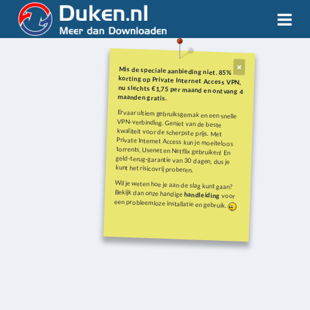
Mis de speciale aanbieding niet. 85%
korting op Private Internet Access VPN,
nu slechts €1,75 per maand en ontvang 4
maanden gratis.
Ervaar ultiem gebruiksgemak en een snelle
VPN-verbinding. Geniet van de beste
kwaliteit voor de scherpste prijs. Met
Private Internet Access kun je moeiteloos
torrents, Usenet en Netflix gebruiken! En
geld-terug-garantie van 30 dagen, dus je
kunt het risicovrij proberen.
Wil je weten hoe je aan de slag kunt gaan?
Bekijk dan onze handige
handleiding
voor
een probleemloze installatie en gebruik.