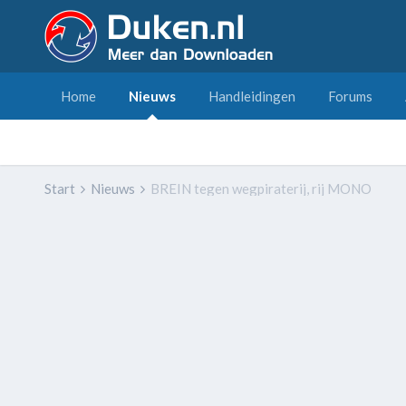
Home
Nieuws
Handleidingen
Forums
Start
Nieuws
BREIN tegen wegpiraterij, rij MONO