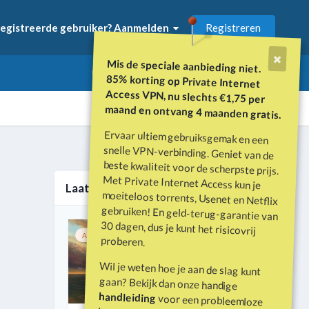
Registreren
egistreerde gebruiker? Aanmelden
Mis de speciale aanbieding niet.
85% korting op Private Internet
Access VPN, nu slechts €1,75 per
maand en ontvang 4 maanden gratis.
Ervaar ultiem gebruiksgemak en een
snelle VPN-verbinding. Geniet van de
beste kwaliteit voor de scherpste prijs.
Met Private Internet Access kun je
moeiteloos torrents, Usenet en Netflix
gebruiken! En geld-terug-garantie van
30 dagen, dus je kunt het risicovrij
Alle activiteit
Laatste nieuws
Aanbevolen
Vastgemaakt
1
proberen.
Wil je weten hoe je aan de slag kunt
gaan? Bekijk dan onze handige
handleiding
voor een probleemloze