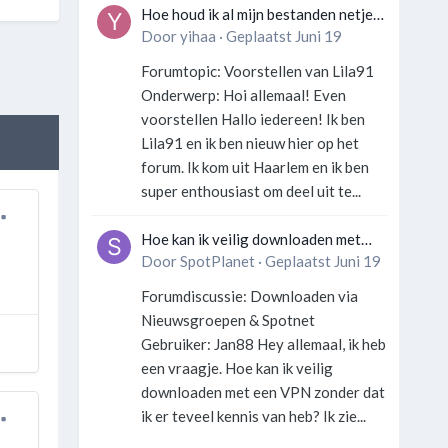
Hoe houd ik al mijn bestanden netjes
georganiseerd zonder gek te
Door
yihaa
·
Geplaatst
Juni 19
worden?
Forumtopic: Voorstellen van Lila91
Onderwerp: Hoi allemaal! Even
voorstellen Hallo iedereen! Ik ben
Lila91 en ik ben nieuw hier op het
forum. Ik kom uit Haarlem en ik ben
super enthousiast om deel uit te...
Hoe kan ik veilig downloaden met
een VPN zonder technische kennis?
Door
SpotPlanet
·
Geplaatst
Juni 19
Forumdiscussie: Downloaden via
Nieuwsgroepen & Spotnet
Gebruiker: Jan88 Hey allemaal, ik heb
een vraagje. Hoe kan ik veilig
downloaden met een VPN zonder dat
ik er teveel kennis van heb? Ik zie...