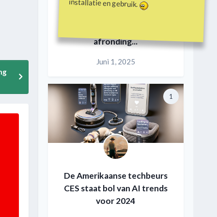
installatie en gebruik.
Duken.nl pensioen en
afronding...
Juni 1, 2025
ng
1
De Amerikaanse techbeurs
CES staat bol van AI trends
voor 2024