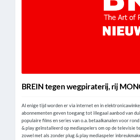
BREIN tegen wegpiraterij, rij MO
Al enige tijd worden er via internet en in elektronicawi
abonnementen geven toegang tot illegaal aanbod van duiz
populaire films en series van o.a. betaalkanalen voor r
& play geïnstalleerd op mediaspelers om op de televisie 
zowel met als zonder plug & play mediaspeler inbreukmake