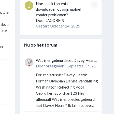
Hoe kan ik torrents
0
downloaden op mijn mobiel
o. Die
zonder problemen?
Door
JACOBEPJ
 deze
Gestart
Oktober 24, 2025
pakte
Nu op het forum
an
Wat is er gebeurd met Davey Hearn
en de vandalisatie van het
Door
Vraagbaak
·
Geplaatst
Juni 21
Washington Reflecting Pool?
Forumdiscussie: Davey Hearn:
Former Olympian Denies Vandalising
Washington Reflecting Pool
Gebruiker: SportFan123 Hey
allemaal! Wat is er precies gebeurd
met Davey Hearn? Ik las iets over...