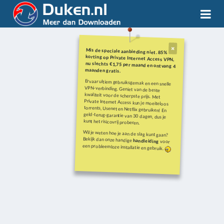
Mis de speciale aanbieding niet. 85%
korting op Private Internet Access VPN,
nu slechts €1,75 per maand en ontvang 4
maanden gratis.
Ervaar ultiem gebruiksgemak en een snelle
VPN-verbinding. Geniet van de beste
kwaliteit voor de scherpste prijs. Met
Private Internet Access kun je moeiteloos
torrents, Usenet en Netflix gebruiken! En
geld-terug-garantie van 30 dagen, dus je
kunt het risicovrij proberen.
Wil je weten hoe je aan de slag kunt gaan?
Bekijk dan onze handige
handleiding
voor
een probleemloze installatie en gebruik.