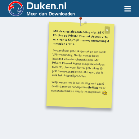
Mis de speciale aanbieding niet. 85%
korting op Private Internet Access VPN,
nu slechts €1,75 per maand en ontvang 4
maanden gratis.
Ervaar ultiem gebruiksgemak en een snelle
VPN-verbinding. Geniet van de beste
kwaliteit voor de scherpste prijs. Met
Private Internet Access kun je moeiteloos
torrents, Usenet en Netflix gebruiken! En
geld-terug-garantie van 30 dagen, dus je
kunt het risicovrij proberen.
Wil je weten hoe je aan de slag kunt gaan?
Bekijk dan onze handige
handleiding
voor
een probleemloze installatie en gebruik.