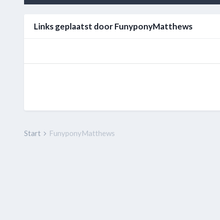
Links geplaatst door FunyponyMatthews
Start
FunyponyMatthews