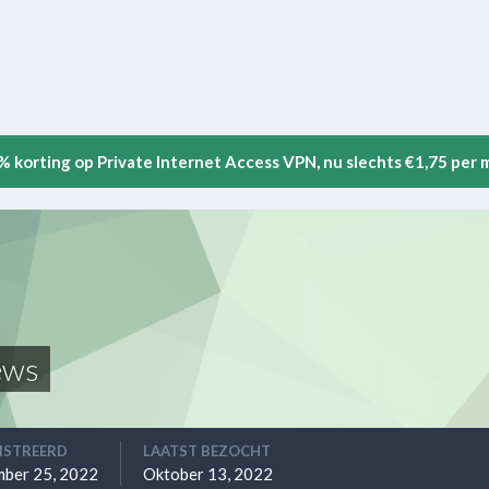
5% korting op Private Internet Access VPN, nu slechts €1,75 per
ews
ISTREERD
LAATST BEZOCHT
mber 25, 2022
Oktober 13, 2022