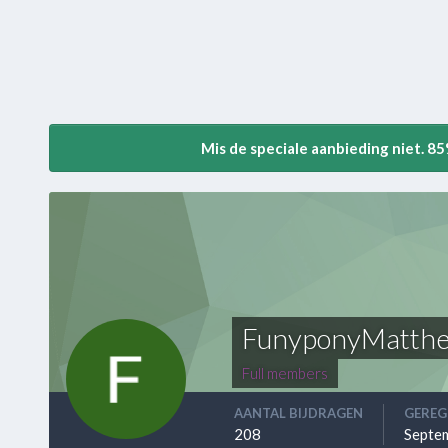
Mis de speciale aanbieding niet. 8
FunyponyMatth
Full members
AANTAL BIJDRAGEN
GEREG
208
Septe