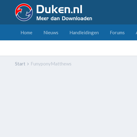
Home
Nieuws
Handleidingen
Forums
Start
FunyponyMatthews