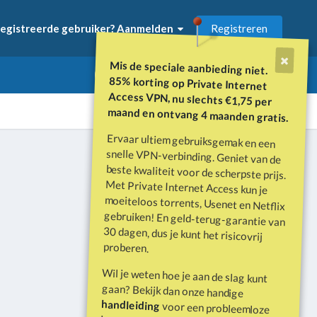
Registreren
egistreerde gebruiker? Aanmelden
Mis de speciale aanbieding niet.
85% korting op Private Internet
Access VPN, nu slechts €1,75 per
maand en ontvang 4 maanden gratis.
Ervaar ultiem gebruiksgemak en een
snelle VPN-verbinding. Geniet van de
beste kwaliteit voor de scherpste prijs.
Met Private Internet Access kun je
moeiteloos torrents, Usenet en Netflix
gebruiken! En geld-terug-garantie van
30 dagen, dus je kunt het risicovrij
Alle activiteit
proberen.
Wil je weten hoe je aan de slag kunt
gaan? Bekijk dan onze handige
handleiding
voor een probleemloze