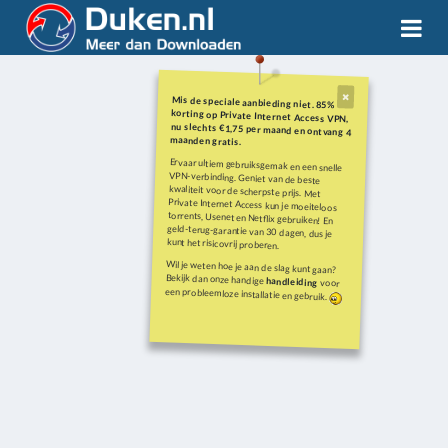
Mis de speciale aanbieding niet. 85%
korting op Private Internet Access VPN,
nu slechts €1,75 per maand en ontvang 4
maanden gratis.
Ervaar ultiem gebruiksgemak en een snelle
VPN-verbinding. Geniet van de beste
kwaliteit voor de scherpste prijs. Met
Private Internet Access kun je moeiteloos
torrents, Usenet en Netflix gebruiken! En
geld-terug-garantie van 30 dagen, dus je
kunt het risicovrij proberen.
Wil je weten hoe je aan de slag kunt gaan?
Bekijk dan onze handige
handleiding
voor
een probleemloze installatie en gebruik.