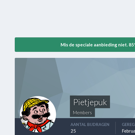
Mis de speciale aanbieding niet. 8
Pietjepuk
Members
AANTAL BIJDRAGEN
GEREG
25
Februa