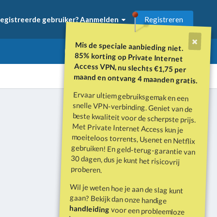
Registreren
egistreerde gebruiker? Aanmelden
Mis de speciale aanbieding niet.
85% korting op Private Internet
Access VPN, nu slechts €1,75 per
maand en ontvang 4 maanden gratis.
Ervaar ultiem gebruiksgemak en een
snelle VPN-verbinding. Geniet van de
beste kwaliteit voor de scherpste prijs.
Met Private Internet Access kun je
moeiteloos torrents, Usenet en Netflix
gebruiken! En geld-terug-garantie van
30 dagen, dus je kunt het risicovrij
Alle activiteit
proberen.
Wil je weten hoe je aan de slag kunt
gaan? Bekijk dan onze handige
handleiding
voor een probleemloze