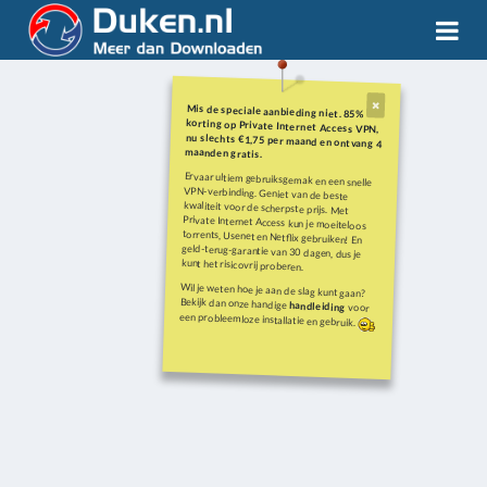
Mis de speciale aanbieding niet. 85%
korting op Private Internet Access VPN,
nu slechts €1,75 per maand en ontvang 4
maanden gratis.
Ervaar ultiem gebruiksgemak en een snelle
VPN-verbinding. Geniet van de beste
kwaliteit voor de scherpste prijs. Met
Private Internet Access kun je moeiteloos
torrents, Usenet en Netflix gebruiken! En
geld-terug-garantie van 30 dagen, dus je
kunt het risicovrij proberen.
Wil je weten hoe je aan de slag kunt gaan?
Bekijk dan onze handige
handleiding
voor
een probleemloze installatie en gebruik.