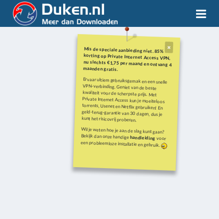
Mis de speciale aanbieding niet. 85%
korting op Private Internet Access VPN,
nu slechts €1,75 per maand en ontvang 4
maanden gratis.
Ervaar ultiem gebruiksgemak en een snelle
VPN-verbinding. Geniet van de beste
kwaliteit voor de scherpste prijs. Met
Private Internet Access kun je moeiteloos
torrents, Usenet en Netflix gebruiken! En
geld-terug-garantie van 30 dagen, dus je
kunt het risicovrij proberen.
Wil je weten hoe je aan de slag kunt gaan?
Bekijk dan onze handige
handleiding
voor
een probleemloze installatie en gebruik.