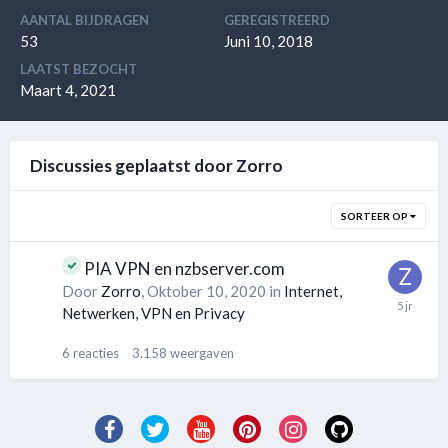
AANTAL BIJDRAGEN
GEREGISTREERD
53
Juni 10, 2018
LAATST BEZOCHT
Maart 4, 2021
Discussies geplaatst door Zorro
SORTEER OP
PIA VPN en nzbserver.com
Door
Zorro
,
Oktober 10, 2020
in
Internet,
Netwerken, VPN en Privacy
6
reacties
3.158
weergaven