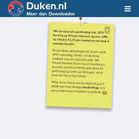
Mis de speciale aanbieding niet. 85%
korting op Private Internet Access VPN,
nu slechts €1,75 per maand en ontvang 4
maanden gratis.
Ervaar ultiem gebruiksgemak en een snelle
VPN-verbinding. Geniet van de beste
kwaliteit voor de scherpste prijs. Met
Private Internet Access kun je moeiteloos
torrents, Usenet en Netflix gebruiken! En
geld-terug-garantie van 30 dagen, dus je
kunt het risicovrij proberen.
Wil je weten hoe je aan de slag kunt gaan?
Bekijk dan onze handige
handleiding
voor
een probleemloze installatie en gebruik.