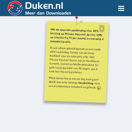
Mis de speciale aanbieding niet. 85%
korting op Private Internet Access VPN,
nu slechts €1,75 per maand en ontvang 4
maanden gratis.
Ervaar ultiem gebruiksgemak en een snelle
VPN-verbinding. Geniet van de beste
kwaliteit voor de scherpste prijs. Met
Private Internet Access kun je moeiteloos
torrents, Usenet en Netflix gebruiken! En
geld-terug-garantie van 30 dagen, dus je
kunt het risicovrij proberen.
Wil je weten hoe je aan de slag kunt gaan?
Bekijk dan onze handige
handleiding
voor
een probleemloze installatie en gebruik.