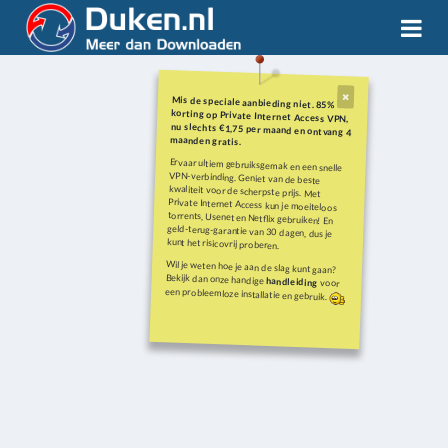
Mis de speciale aanbieding niet. 85%
korting op Private Internet Access VPN,
nu slechts €1,75 per maand en ontvang 4
maanden gratis.
Ervaar ultiem gebruiksgemak en een snelle
VPN-verbinding. Geniet van de beste
kwaliteit voor de scherpste prijs. Met
Private Internet Access kun je moeiteloos
torrents, Usenet en Netflix gebruiken! En
geld-terug-garantie van 30 dagen, dus je
kunt het risicovrij proberen.
Wil je weten hoe je aan de slag kunt gaan?
Bekijk dan onze handige
handleiding
voor
een probleemloze installatie en gebruik.