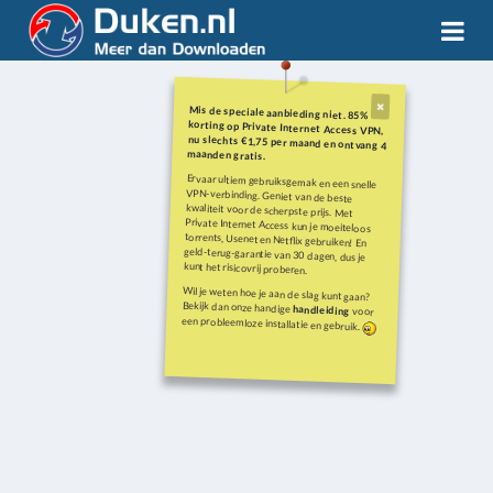
Mis de speciale aanbieding niet. 85%
korting op Private Internet Access VPN,
nu slechts €1,75 per maand en ontvang 4
maanden gratis.
Ervaar ultiem gebruiksgemak en een snelle
VPN-verbinding. Geniet van de beste
kwaliteit voor de scherpste prijs. Met
Private Internet Access kun je moeiteloos
torrents, Usenet en Netflix gebruiken! En
geld-terug-garantie van 30 dagen, dus je
kunt het risicovrij proberen.
Wil je weten hoe je aan de slag kunt gaan?
Bekijk dan onze handige
handleiding
voor
een probleemloze installatie en gebruik.