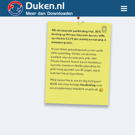
Mis de speciale aanbieding niet. 85%
korting op Private Internet Access VPN,
nu slechts €1,75 per maand en ontvang 4
maanden gratis.
Ervaar ultiem gebruiksgemak en een snelle
VPN-verbinding. Geniet van de beste
kwaliteit voor de scherpste prijs. Met
Private Internet Access kun je moeiteloos
torrents, Usenet en Netflix gebruiken! En
geld-terug-garantie van 30 dagen, dus je
kunt het risicovrij proberen.
Wil je weten hoe je aan de slag kunt gaan?
Bekijk dan onze handige
handleiding
voor
een probleemloze installatie en gebruik.