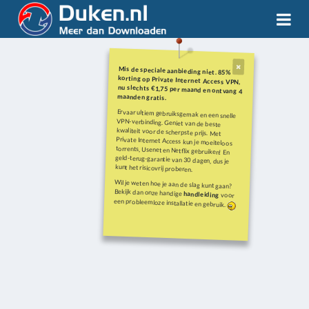
Mis de speciale aanbieding niet. 85%
korting op Private Internet Access VPN,
nu slechts €1,75 per maand en ontvang 4
maanden gratis.
Ervaar ultiem gebruiksgemak en een snelle
VPN-verbinding. Geniet van de beste
kwaliteit voor de scherpste prijs. Met
Private Internet Access kun je moeiteloos
torrents, Usenet en Netflix gebruiken! En
geld-terug-garantie van 30 dagen, dus je
kunt het risicovrij proberen.
Wil je weten hoe je aan de slag kunt gaan?
Bekijk dan onze handige
handleiding
voor
een probleemloze installatie en gebruik.