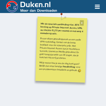
Mis de speciale aanbieding niet. 85%
korting op Private Internet Access VPN,
nu slechts €1,75 per maand en ontvang 4
maanden gratis.
Ervaar ultiem gebruiksgemak en een snelle
VPN-verbinding. Geniet van de beste
kwaliteit voor de scherpste prijs. Met
Private Internet Access kun je moeiteloos
torrents, Usenet en Netflix gebruiken! En
geld-terug-garantie van 30 dagen, dus je
kunt het risicovrij proberen.
Wil je weten hoe je aan de slag kunt gaan?
Bekijk dan onze handige
handleiding
voor
een probleemloze installatie en gebruik.