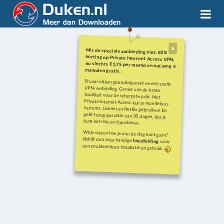
Mis de speciale aanbieding niet. 85%
korting op Private Internet Access VPN,
nu slechts €1,75 per maand en ontvang 4
maanden gratis.
Ervaar ultiem gebruiksgemak en een snelle
VPN-verbinding. Geniet van de beste
kwaliteit voor de scherpste prijs. Met
Private Internet Access kun je moeiteloos
torrents, Usenet en Netflix gebruiken! En
geld-terug-garantie van 30 dagen, dus je
kunt het risicovrij proberen.
Wil je weten hoe je aan de slag kunt gaan?
Bekijk dan onze handige
handleiding
voor
een probleemloze installatie en gebruik.