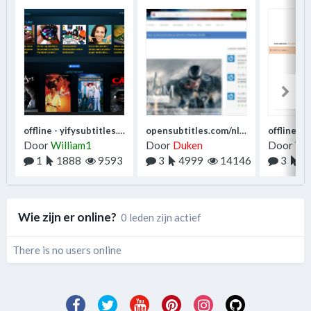
offline - yifysubtitles.com
opensubtitles.com/nl/home
offline - 
Door
William1
Door
Duken
Door
Wil
1
1888
9593
3
4999
14146
3
3
Wie zijn er online?
0 leden zijn actief
There is no users online