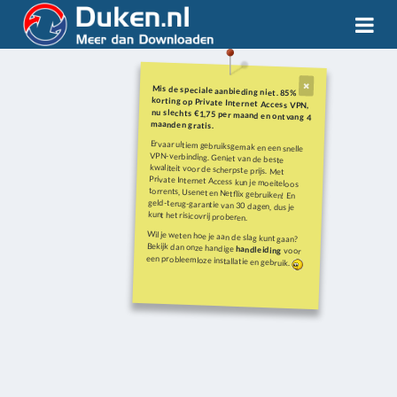
Mis de speciale aanbieding niet. 85%
korting op Private Internet Access VPN,
nu slechts €1,75 per maand en ontvang 4
maanden gratis.
Ervaar ultiem gebruiksgemak en een snelle
VPN-verbinding. Geniet van de beste
kwaliteit voor de scherpste prijs. Met
Private Internet Access kun je moeiteloos
torrents, Usenet en Netflix gebruiken! En
geld-terug-garantie van 30 dagen, dus je
kunt het risicovrij proberen.
Wil je weten hoe je aan de slag kunt gaan?
Bekijk dan onze handige
handleiding
voor
een probleemloze installatie en gebruik.