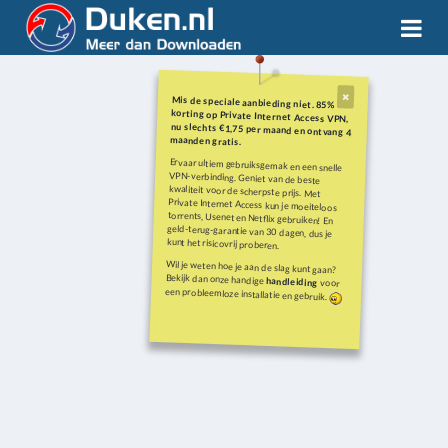
Mis de speciale aanbieding niet. 85%
korting op Private Internet Access VPN,
nu slechts €1,75 per maand en ontvang 4
maanden gratis.
Ervaar ultiem gebruiksgemak en een snelle
VPN-verbinding. Geniet van de beste
kwaliteit voor de scherpste prijs. Met
Private Internet Access kun je moeiteloos
torrents, Usenet en Netflix gebruiken! En
geld-terug-garantie van 30 dagen, dus je
kunt het risicovrij proberen.
Wil je weten hoe je aan de slag kunt gaan?
Bekijk dan onze handige
handleiding
voor
een probleemloze installatie en gebruik.