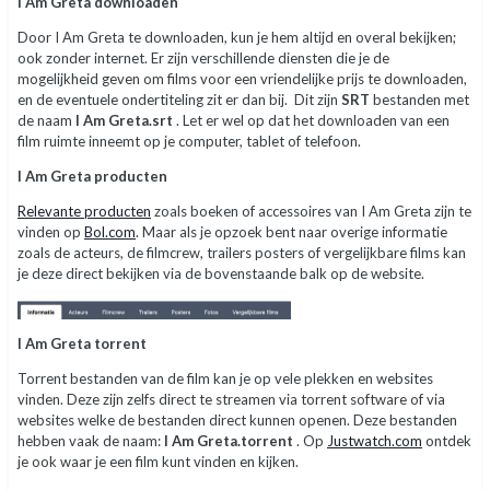
I Am Greta downloaden
Door I Am Greta te downloaden, kun je hem altijd en overal bekijken;
ook zonder internet. Er zijn verschillende diensten die je de
mogelijkheid geven om films voor een vriendelijke prijs te downloaden,
en de eventuele ondertiteling zit er dan bij. Dit zijn
SRT
bestanden met
de naam
I Am Greta.srt
. Let er wel op dat het downloaden van een
film ruimte inneemt op je computer, tablet of telefoon.
I Am Greta producten
Relevante producten
zoals boeken of accessoires van I Am Greta zijn te
vinden op
Bol.com
. Maar als je opzoek bent naar overige informatie
zoals de acteurs, de filmcrew, trailers posters of vergelijkbare films kan
je deze direct bekijken via de bovenstaande balk op de website.
I Am Greta torrent
Torrent bestanden van de film kan je op vele plekken en websites
vinden. Deze zijn zelfs direct te streamen via torrent software of via
websites welke de bestanden direct kunnen openen. Deze bestanden
hebben vaak de naam:
I Am Greta.torrent
. Op
Justwatch.com
ontdek
je ook waar je een film kunt vinden en kijken.