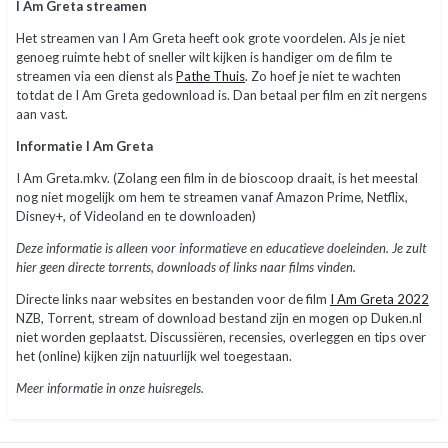
I Am Greta streamen
Het streamen van I Am Greta heeft ook grote voordelen. Als je niet
genoeg ruimte hebt of sneller wilt kijken is handiger om de film te
streamen via een dienst als
Pathe Thuis
. Zo hoef je niet te wachten
totdat de I Am Greta gedownload is. Dan betaal per film en zit nergens
aan vast.
Informatie I Am Greta
I Am Greta.mkv. (Zolang een film in de bioscoop draait, is het meestal
nog niet mogelijk om hem te streamen vanaf Amazon Prime, Netflix,
Disney+, of Videoland en te downloaden)
Deze informatie is alleen voor informatieve en educatieve doeleinden. Je zult
hier geen directe torrents, downloads of links naar films vinden.
Directe links naar websites en bestanden voor de film
I Am Greta 2022
NZB, Torrent, stream of download bestand zijn en mogen op Duken.nl
niet worden geplaatst. Discussiëren, recensies, overleggen en tips over
het (online) kijken zijn natuurlijk wel toegestaan.
Meer informatie in onze huisregels.