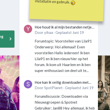
installatie en gebruik.
Gebruiker: SportFan123 Hey
allemaal! Wat is er precies gebeurd
met Davey Hearn? Ik las iets over...
Hoe houd ik al mijn bestanden netjes
georganiseerd zonder gek te
Door
yihaa
·
Geplaatst
Juni 19
ng
worden?
Forumtopic: Voorstellen van Lila91
Onderwerp: Hoi allemaal! Even
voorstellen Hallo iedereen! Ik ben
Lila91 en ik ben nieuw hier op het
forum. Ik kom uit Haarlem en ik ben
super enthousiast om deel uit te...
Hoe kan ik veilig downloaden met
een VPN zonder technische kennis?
Door
SpotPlanet
·
Geplaatst
Juni 19
Forumdiscussie: Downloaden via
Nieuwsgroepen & Spotnet
Gebruiker: Jan88 Hey allemaal, ik heb