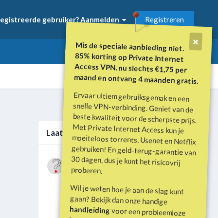
Registreren
egistreerde gebruiker? Aanmelden
Mis de speciale aanbieding niet.
85% korting op Private Internet
Access VPN, nu slechts €1,75 per
maand en ontvang 4 maanden gratis.
Ervaar ultiem gebruiksgemak en een
snelle VPN-verbinding. Geniet van de
beste kwaliteit voor de scherpste prijs.
Met Private Internet Access kun je
moeiteloos torrents, Usenet en Netflix
gebruiken! En geld-terug-garantie van
30 dagen, dus je kunt het risicovrij
Alle activiteit
Laatste berichten
Wat is er gebeurd met Davey Hearn
proberen.
en de vandalisatie van het
Door
Vraagbaak
·
Geplaatst
Juni 21
Washington Reflecting Pool?
Wil je weten hoe je aan de slag kunt
Forumdiscussie: Davey Hearn:
gaan? Bekijk dan onze handige
Former Olympian Denies Vandalising
handleiding
voor een probleemloze
Washington Reflecting Pool