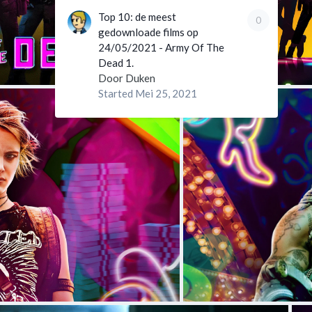
Top 10: de meest
0
gedownloade films op
24/05/2021 - Army Of The
Dead 1.
Door
Duken
Started
Mei 25, 2021