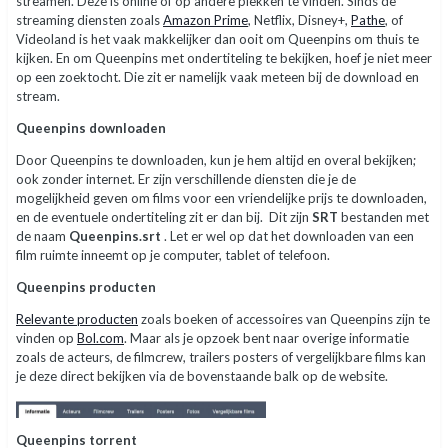
streamen. Deze is online of op andere plekken te vinden. Sinds de
streaming diensten zoals
Amazon Prime
, Netflix, Disney+,
Pathe
, of
Videoland is het vaak makkelijker dan ooit om Queenpins om thuis te
kijken. En om Queenpins met ondertiteling te bekijken, hoef je niet meer
op een zoektocht. Die zit er namelijk vaak meteen bij de download en
stream.
Queenpins downloaden
Door Queenpins te downloaden, kun je hem altijd en overal bekijken;
ook zonder internet. Er zijn verschillende diensten die je de
mogelijkheid geven om films voor een vriendelijke prijs te downloaden,
en de eventuele ondertiteling zit er dan bij. Dit zijn
SRT
bestanden met
de naam
Queenpins.srt
. Let er wel op dat het downloaden van een
film ruimte inneemt op je computer, tablet of telefoon.
Queenpins producten
Relevante producten
zoals boeken of accessoires van Queenpins zijn te
vinden op
Bol.com
. Maar als je opzoek bent naar overige informatie
zoals de acteurs, de filmcrew, trailers posters of vergelijkbare films kan
je deze direct bekijken via de bovenstaande balk op de website.
Queenpins torrent