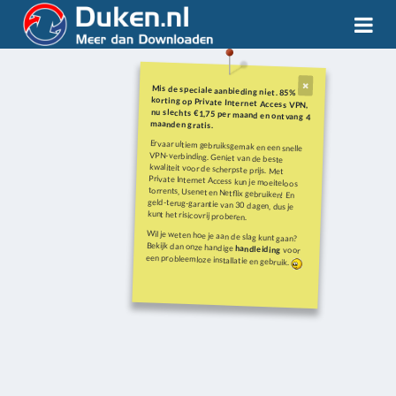
Mis de speciale aanbieding niet. 85%
korting op Private Internet Access VPN,
nu slechts €1,75 per maand en ontvang 4
maanden gratis.
Ervaar ultiem gebruiksgemak en een snelle
VPN-verbinding. Geniet van de beste
kwaliteit voor de scherpste prijs. Met
Private Internet Access kun je moeiteloos
torrents, Usenet en Netflix gebruiken! En
geld-terug-garantie van 30 dagen, dus je
kunt het risicovrij proberen.
Wil je weten hoe je aan de slag kunt gaan?
Bekijk dan onze handige
handleiding
voor
een probleemloze installatie en gebruik.