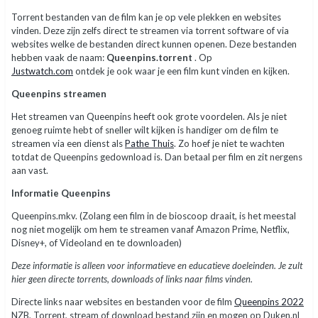
Torrent bestanden van de film kan je op vele plekken en websites
vinden. Deze zijn zelfs direct te streamen via torrent software of via
websites welke de bestanden direct kunnen openen. Deze bestanden
hebben vaak de naam:
Queenpins.torrent
. Op
Justwatch.com
ontdek je ook waar je een film kunt vinden en kijken.
Queenpins streamen
Het streamen van Queenpins heeft ook grote voordelen. Als je niet
genoeg ruimte hebt of sneller wilt kijken is handiger om de film te
streamen via een dienst als
Pathe Thuis
. Zo hoef je niet te wachten
totdat de Queenpins gedownload is. Dan betaal per film en zit nergens
aan vast.
Informatie Queenpins
Queenpins.mkv. (Zolang een film in de bioscoop draait, is het meestal
nog niet mogelijk om hem te streamen vanaf Amazon Prime, Netflix,
Disney+, of Videoland en te downloaden)
Deze informatie is alleen voor informatieve en educatieve doeleinden. Je zult
hier geen directe torrents, downloads of links naar films vinden.
Directe links naar websites en bestanden voor de film
Queenpins 2022
NZB, Torrent, stream of download bestand zijn en mogen op Duken.nl