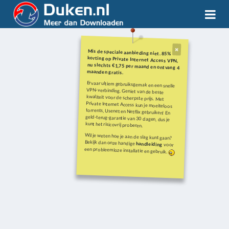
Mis de speciale aanbieding niet. 85%
korting op Private Internet Access VPN,
nu slechts €1,75 per maand en ontvang 4
maanden gratis.
Ervaar ultiem gebruiksgemak en een snelle
VPN-verbinding. Geniet van de beste
kwaliteit voor de scherpste prijs. Met
Private Internet Access kun je moeiteloos
torrents, Usenet en Netflix gebruiken! En
geld-terug-garantie van 30 dagen, dus je
kunt het risicovrij proberen.
Wil je weten hoe je aan de slag kunt gaan?
Bekijk dan onze handige
handleiding
voor
een probleemloze installatie en gebruik.