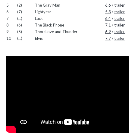
5
(2)
The Gray Man
6.6
/
trailer
6
(7)
Lightyear
5.3
/
trailer
7
(…)
Luck
6.4
/
trailer
8
(6)
The Black Phone
7.1
/
trailer
9
(5)
Thor: Love and Thunder
6.9
/
trailer
10
(…)
Elvis
7.7
/
trailer