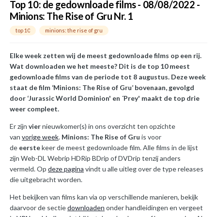
Top 10: de gedownloade films - 08/08/2022 -
Minions: The Rise of Gru Nr. 1
top 10
minions: the rise of gru
Elke week zetten wij de meest gedownloade films op een rij.
Wat downloaden we het meeste? Dit is de top 10 meest
gedownloade films van de periode tot 8 augustus. Deze week
staat de film ‘Minions: The Rise of Gru’ bovenaan, gevolgd
door ‘Jurassic World Dominion' en ´Prey' maakt de top drie
weer compleet.
Er zijn
vier
nieuwkomer(s) in ons overzicht ten opzichte
van
vorige week
.
Minions: The Rise of Gru
is voor
de
eerste
keer de meest gedownloade film. Alle films in de lijst
zijn Web-DL Webrip HDRip BDrip of DVDrip tenzij anders
vermeld. Op
deze pagina
vindt u alle uitleg over de type releases
die uitgebracht worden.
Het bekijken van films kan via op verschillende manieren, bekijk
daarvoor de sectie
downloaden
onder handleidingen en vergeet