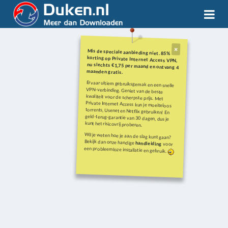
Mis de speciale aanbieding niet. 85%
korting op Private Internet Access VPN,
nu slechts €1,75 per maand en ontvang 4
maanden gratis.
Ervaar ultiem gebruiksgemak en een snelle
VPN-verbinding. Geniet van de beste
kwaliteit voor de scherpste prijs. Met
Private Internet Access kun je moeiteloos
torrents, Usenet en Netflix gebruiken! En
geld-terug-garantie van 30 dagen, dus je
kunt het risicovrij proberen.
Wil je weten hoe je aan de slag kunt gaan?
Bekijk dan onze handige
handleiding
voor
een probleemloze installatie en gebruik.