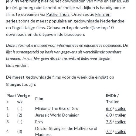
je
VPN verbinding
niet bij het downloaden van films en series. Als
je niet genoeg ruimte hebt of sneller wilt kijken is handig om de
films te streamen via
Pathe Thuis
. Onze sectie
Films en
series
toont de meest populaire en gedownloade Nederlandse
en Engelstalige films. Gebaseerd op de wekelijkse top 10
downloads en de uitgave in de bioscopen.
Deze informatie is alleen voor informatieve en educatieve doeleinden. De
lijst is samengesteld op basis van gegevens uit verschillende openbare
bronnen. Je zult hier geen directe torrents of links naar illegale
films
vinden.
De meest gedownloade films voor de week die eindigt op
8
augustus
zijn:
Plaat
Vorige
IMDb /
Film
s
wk.
Trailer
1
(…)
Minions: The Rise of Gru
6.7
/
trailer
1
(2)
Jurassic World Dominion
6.0
/
trailer
3
(…)
Prey
7.3
/
trailer
Doctor Strange in the Multiverse of
4
(3)
7.2
/
trailer
Madness