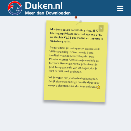
Mis de speciale aanbieding niet. 85%
korting op Private Internet Access VPN,
nu slechts €1,75 per maand en ontvang 4
maanden gratis.
Ervaar ultiem gebruiksgemak en een snelle
VPN-verbinding. Geniet van de beste
kwaliteit voor de scherpste prijs. Met
Private Internet Access kun je moeiteloos
torrents, Usenet en Netflix gebruiken! En
geld-terug-garantie van 30 dagen, dus je
kunt het risicovrij proberen.
Wil je weten hoe je aan de slag kunt gaan?
Bekijk dan onze handige
handleiding
voor
een probleemloze installatie en gebruik.