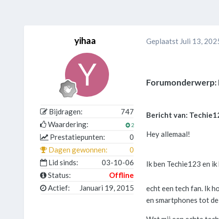
yihaa
Geplaatst
Juli 13, 202
Forumonderwerp: H
Bijdragen:
747
Bericht van: Techie1
Waardering:
2
Hey allemaal!
Prestatiepunten:
0
Dagen gewonnen:
0
Lid sinds:
03-10-06
Ik ben Techie123 en ik
Status:
Offline
Actief:
Januari 19, 2015
echt een tech fan. Ik 
en smartphones tot de 