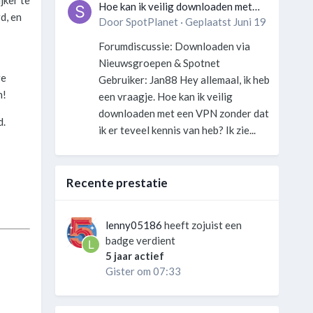
jker te
Hoe kan ik veilig downloaden met
d, en
een VPN zonder technische kennis?
Door
SpotPlanet
·
Geplaatst
Juni 19
Forumdiscussie: Downloaden via
Nieuwsgroepen & Spotnet
re
Gebruiker: Jan88 Hey allemaal, ik heb
n!
een vraagje. Hoe kan ik veilig
downloaden met een VPN zonder dat
d.
ik er teveel kennis van heb? Ik zie...
Recente prestatie
lenny05186
heeft zojuist een
badge verdient
5 jaar actief
Gister om 07:33