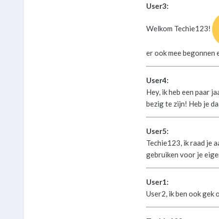
User3:
Welkom Techie123!
er ook mee begonnen en
User4:
Hey, ik heb een paar j
bezig te zijn! Heb je d
User5:
Techie123, ik raad je a
gebruiken voor je eige
User1:
User2, ik ben ook gek 