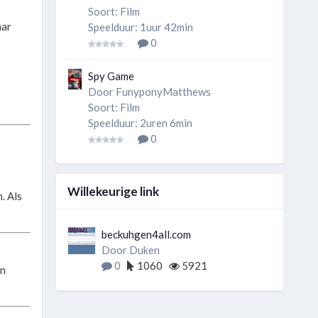
Soort: Film
aar
Speelduur: 1uur 42min
0
Spy Game
Door
FunyponyMatthews
Soort: Film
Speelduur: 2uren 6min
0
Willekeurige link
. Als
beckuhgen4all.com
Door
Duken
0
1060
5921
in