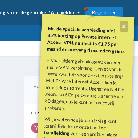
Registreren
egistreerde gebruiker? Aanmelden
Mis de speciale aanbieding niet.
85% korting op Private Internet
Access VPN, nu slechts €1,75 per
maand en ontvang 4 maanden gratis.
Ervaar ultiem gebruiksgemak en een
snelle VPN-verbinding. Geniet van de
beste kwaliteit voor de scherpste prijs.
Met Private Internet Access kun je
moeiteloos torrents, Usenet en Netflix
gebruiken! En geld-terug-garantie van
30 dagen, dus je kunt het risicovrij
Alle activiteit
Reacties
Gemaakt
Laatste reactie
0
1 jr
1 jr
proberen.
TOP POSTERS IN DIT TOPIC
Wil je weten hoe je aan de slag kunt
yihaa
gaan? Bekijk dan onze handige
1 bericht
handleiding
voor een probleemloze