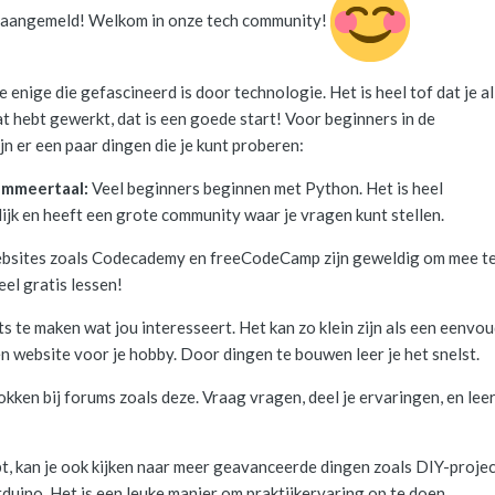
bt aangemeld! Welkom in onze tech community!
e enige die gefascineerd is door technologie. Het is heel tof dat je a
 hebt gewerkt, dat is een goede start! Voor beginners in de
 er een paar dingen die je kunt proberen:
ammeertaal:
Veel beginners beginnen met Python. Het is heel
ijk en heeft een grote community waar je vragen kunt stellen.
sites zoals Codecademy en freeCodeCamp zijn geweldig om mee t
el gratis lessen!
s te maken wat jou interesseert. Het kan zo klein zijn als een eenvou
website voor je hobby. Door dingen te bouwen leer je het snelst.
okken bij forums zoals deze. Vraag vragen, deel je ervaringen, en lee
ebt, kan je ook kijken naar meer geavanceerde dingen zoals DIY-proje
duino. Het is een leuke manier om praktijkervaring op te doen.