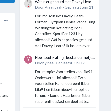
Wat is er gebeurd met Davey Hearn
en de vandalisatie van het
Door
Vraagbaak
·
Geplaatst
Juni 21
Washington Reflecting Pool?
Forumdiscussie: Davey Hearn:
Former Olympian Denies Vandalising
Washington Reflecting Pool
Gebruiker: SportFan123 Hey
allemaal! Wat is er precies gebeurd
met Davey Hearn? Ik las iets over...
Hoe houd ik al mijn bestanden netjes
georganiseerd zonder gek te
Door
yihaa
·
Geplaatst
Juni 19
worden?
Forumtopic: Voorstellen van Lila91
Onderwerp: Hoi allemaal! Even
ben
voorstellen Hallo iedereen! Ik ben
Lila91 en ik ben nieuw hier op het
forum. Ik kom uit Haarlem en ik ben
uters
super enthousiast om deel uit te...