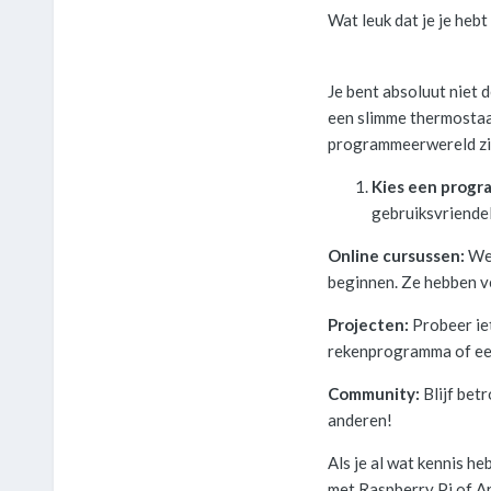
Wat leuk dat je je he
Je bent absoluut niet d
een slimme thermostaat
programmeerwereld zijn
Kies een progr
gebruiksvriendel
Online cursussen:
Web
beginnen. Ze hebben ve
Projecten:
Probeer iet
rekenprogramma of een 
Community:
Blijf betr
anderen!
Als je al wat kennis h
met Raspberry Pi of Ar