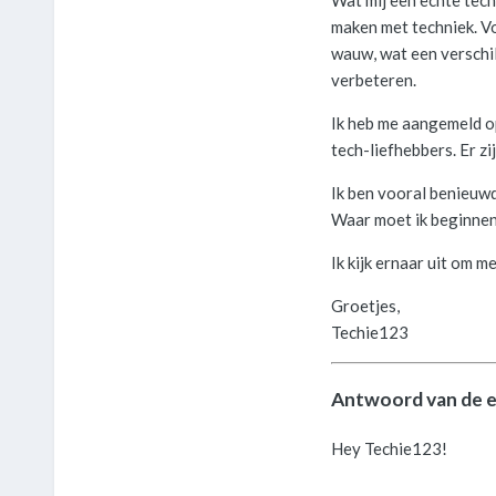
Wat mij een echte tech
maken met techniek. Vo
wauw, wat een verschil
verbeteren.
Ik heb me aangemeld op
tech-liefhebbers. Er zi
Ik ben vooral benieuwd
Waar moet ik beginnen?
Ik kijk ernaar uit om me
Groetjes,
Techie123
Antwoord van de 
Hey Techie123!