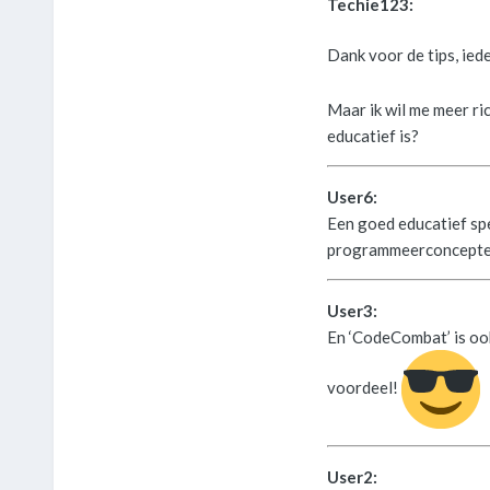
Techie123:
Dank voor de tips, ied
Maar ik wil me meer ri
educatief is?
User6:
Een goed educatief spe
programmeerconcepten
User3:
En ‘CodeCombat’ is oo
voordeel!
User2: