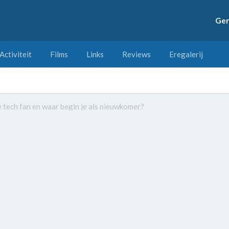
Ger
Activiteit
Films
Links
Reviews
Eregalerij
 tech fan en waar begin je als nieuwkomer?