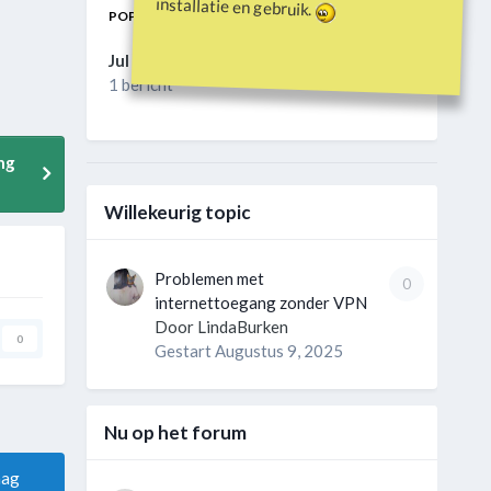
installatie en gebruik.
POPULAIRE DAGEN
Jul 13 2025
1 bericht
ng
Willekeurig topic
Problemen met
0
internettoegang zonder VPN
Door
LindaBurken
0
Gestart
Augustus 9, 2025
Nu op het forum
aag