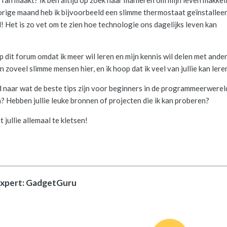
 fan maakt? Ik ben altijd op zoek naar manieren om mijn leven makkeli
rige maand heb ik bijvoorbeeld een slimme thermostaat geïnstalleer
! Het is zo vet om te zien hoe technologie ons dagelijks leven kan
 dit forum omdat ik meer wil leren en mijn kennis wil delen met ande
jn zoveel slimme mensen hier, en ik hoop dat ik veel van jullie kan lere
 naar wat de beste tips zijn voor beginners in de programmeerwerel
 Hebben jullie leuke bronnen of projecten die ik kan proberen?
t jullie allemaal te kletsen!
expert: GadgetGuru