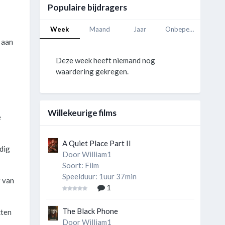
Populaire bijdragers
Week
Maand
Jaar
Onbeperkt
l aan
Deze week heeft niemand nog
waardering gekregen.
Willekeurige films
e
A Quiet Place Part II
dig
Door
William1
Soort: Film
Speelduur: 1uur 37min
r van
1
The Black Phone
cten
Door
William1