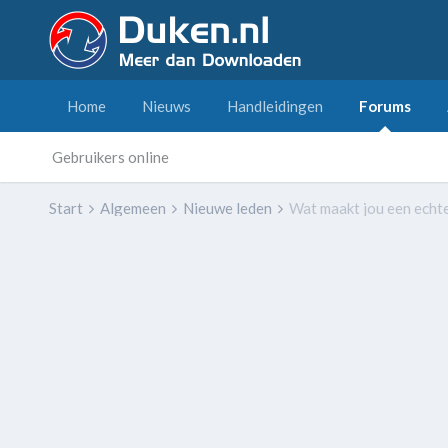
Home
Nieuws
Handleidingen
Forums
Gebruikers online
Start
Algemeen
Nieuwe leden
Wat maakt jou een echte