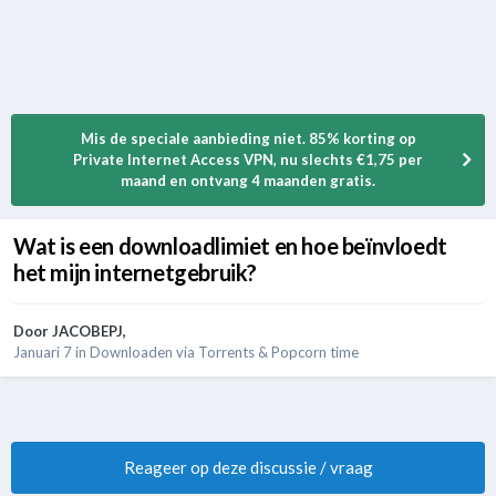
Mis de speciale aanbieding niet. 85% korting op
Private Internet Access VPN, nu slechts €1,75 per
maand en ontvang 4 maanden gratis.
Wat is een downloadlimiet en hoe beïnvloedt
het mijn internetgebruik?
Door
JACOBEPJ
,
Januari 7
in
Downloaden via Torrents & Popcorn time
Reageer op deze discussie / vraag