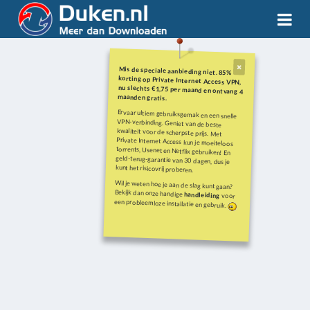
Mis de speciale aanbieding niet. 85%
korting op Private Internet Access VPN,
nu slechts €1,75 per maand en ontvang 4
maanden gratis.
Ervaar ultiem gebruiksgemak en een snelle
VPN-verbinding. Geniet van de beste
kwaliteit voor de scherpste prijs. Met
Private Internet Access kun je moeiteloos
torrents, Usenet en Netflix gebruiken! En
geld-terug-garantie van 30 dagen, dus je
kunt het risicovrij proberen.
Wil je weten hoe je aan de slag kunt gaan?
Bekijk dan onze handige
handleiding
voor
een probleemloze installatie en gebruik.