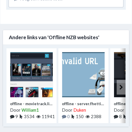
Andere links van 'Offline NZB websites'
offline - movietrack.live
offline - server.fhettinga.nl/spotweb
Door
William1
Door
Duken
Door
Du
9
3534
11941
0
150
2388
8
1