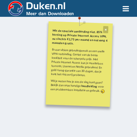
Mis de speciale aanbieding niet. 85%
korting op Private Internet Access VPN,
nu slechts €1,75 per maand en ontvang 4
maanden gratis.
Ervaar ultiem gebruiksgemak en een snelle
VPN-verbinding. Geniet van de beste
kwaliteit voor de scherpste prijs. Met
Private Internet Access kun je moeiteloos
torrents, Usenet en Netflix gebruiken! En
geld-terug-garantie van 30 dagen, dus je
kunt het risicovrij proberen.
Wil je weten hoe je aan de slag kunt gaan?
Bekijk dan onze handige
handleiding
voor
een probleemloze installatie en gebruik.