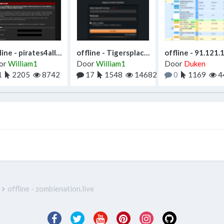
offline - pirates4all.com
offline - Tigersplace.net
or
William1
Door
William1
Door
Duken
1
2205
8742
17
1548
14682
0
1169
4
s
offline - zombienation.live