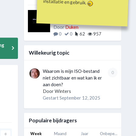
installatie en gebruik.
LAATSTE LINK
Regenlijn.nl
Door
Duken
0
0
62
957
ng
Willekeurig topic
Waarom is mijn ISO-bestand
0
niet zichtbaar en wat kan ik er
aan doen?
Door
Winters
Gestart
September 12, 2025
Populaire bijdragers
Week
Maand
Jaar
Onbeperkt
0