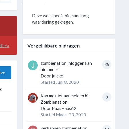
Deze week heeft niemand nog
waardering gekregen.
Vergelijkbare bijdragen
ties/
zombienation inloggen kan
35
niet meer
ive
Door
juleke
Started
Juni 8, 2020
k
Kan me niet aanmelden bij
8
Zombienation
Door
PaasHaas62
Started
Maart 23, 2020
verbannen zombienation