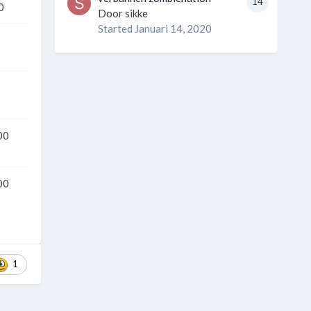
14
0
Door
sikke
Started
Januari 14, 2020
00
00
1