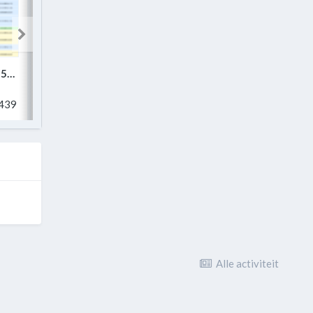
offline - 91.121.154.198/spotweb
offline - pirate-kings.com
Offline - shadowsoflegends.com
Door
jejjejeedjgfdddgg
Door
Duken
Door
439
14
811
4942
82
2335
22299
0
Alle activiteit