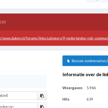
2020
://www.duken.nl/forums/links/category/9-nederlandse-nzb-communi
Bezoek zombienation.l
Informatie over de lin
Weergaven
5.946
Hits
639