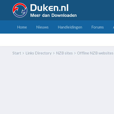
Home
Nieuws
Handleidingen
Forums
Start
Links Directory
NZB sites
Offline NZB website