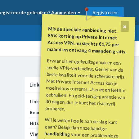
Registreren
egistreerde gebruiker? Aanmelden
Mis de speciale aanbieding niet.
85% korting op Private Internet
Access VPN, nu slechts €1,75 per
maand en ontvang 4 maanden gratis.
Ervaar ultiem gebruiksgemak en een
snelle VPN-verbinding. Geniet van de
beste kwaliteit voor de scherpste prijs.
Met Private Internet Access kun je
moeiteloos torrents, Usenet en Netflix
gebruiken! En geld-terug-garantie van
30 dagen, dus je kunt het risicovrij
Alle activiteit
Link Statistieken
202
Links
proberen.
787
Reacties
Wil je weten hoe je aan de slag kunt
405.975
Hits
gaan? Bekijk dan onze handige
1.696.911
handleiding
Views
voor een probleemloze