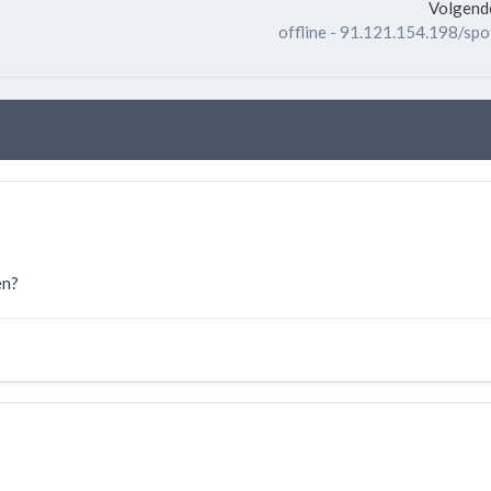
Volgende
offline - 91.121.154.198/sp
en?