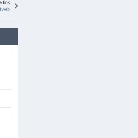
 link
otweb