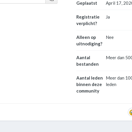
Geplaatst
April 17, 202
Registratie
Ja
verplicht?
Alleen op
Nee
uitnodiging?
Aantal
Meer dan 50
bestanden
Aantal leden
Meer dan 10
binnen deze
leden
community