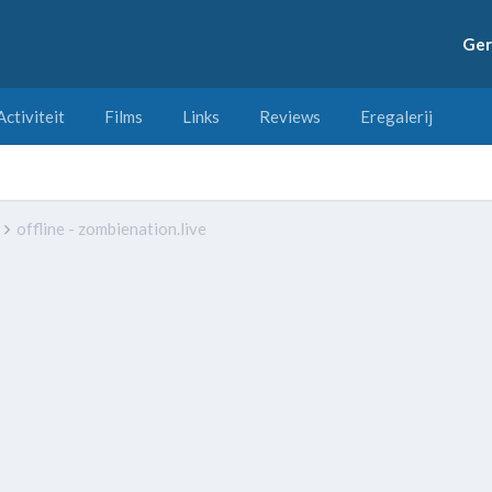
Ger
Activiteit
Films
Links
Reviews
Eregalerij
s
offline - zombienation.live