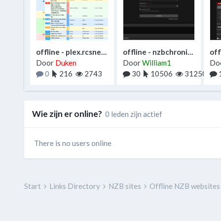
offline - plex.rcsnet.nl/spotweb
offline - nzbchronicle.net
Door
Duken
Door
William1
Do
0
216
2743
30
10506
31250
Wie zijn er online?
0 leden zijn actief
There is no users online
Start
Links Directory
NZB sites
Offline NZB website