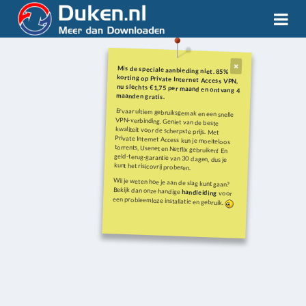
Mis de speciale aanbieding niet. 85%
korting op Private Internet Access VPN,
nu slechts €1,75 per maand en ontvang 4
maanden gratis.
Ervaar ultiem gebruiksgemak en een snelle
VPN-verbinding. Geniet van de beste
kwaliteit voor de scherpste prijs. Met
Private Internet Access kun je moeiteloos
torrents, Usenet en Netflix gebruiken! En
geld-terug-garantie van 30 dagen, dus je
kunt het risicovrij proberen.
Wil je weten hoe je aan de slag kunt gaan?
Bekijk dan onze handige
handleiding
voor
een probleemloze installatie en gebruik.