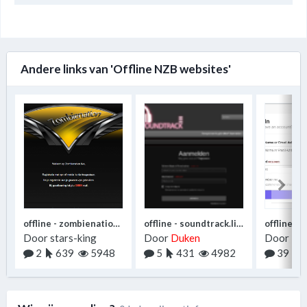
Andere links van 'Offline NZB websites'
offline - zombienation.live
offline - soundtrack.live
Door
stars-king
Door
Duken
Door
-qw
2
639
5948
5
431
4982
39