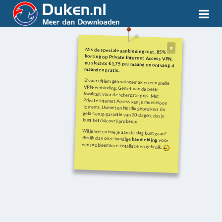
Mis de speciale aanbieding niet. 85%
korting op Private Internet Access VPN,
nu slechts €1,75 per maand en ontvang 4
maanden gratis.
Ervaar ultiem gebruiksgemak en een snelle
VPN-verbinding. Geniet van de beste
kwaliteit voor de scherpste prijs. Met
Private Internet Access kun je moeiteloos
torrents, Usenet en Netflix gebruiken! En
geld-terug-garantie van 30 dagen, dus je
kunt het risicovrij proberen.
Wil je weten hoe je aan de slag kunt gaan?
Bekijk dan onze handige
handleiding
voor
een probleemloze installatie en gebruik.