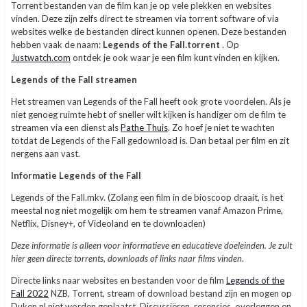
Torrent bestanden van de film kan je op vele plekken en websites
vinden. Deze zijn zelfs direct te streamen via torrent software of via
websites welke de bestanden direct kunnen openen. Deze bestanden
hebben vaak de naam:
Legends of the Fall.torrent
. Op
Justwatch.com
ontdek je ook waar je een film kunt vinden en kijken.
Legends of the Fall streamen
Het streamen van Legends of the Fall heeft ook grote voordelen. Als je
niet genoeg ruimte hebt of sneller wilt kijken is handiger om de film te
streamen via een dienst als
Pathe Thuis
. Zo hoef je niet te wachten
totdat de Legends of the Fall gedownload is. Dan betaal per film en zit
nergens aan vast.
Informatie Legends of the Fall
Legends of the Fall.mkv. (Zolang een film in de bioscoop draait, is het
meestal nog niet mogelijk om hem te streamen vanaf Amazon Prime,
Netflix, Disney+, of Videoland en te downloaden)
Deze informatie is alleen voor informatieve en educatieve doeleinden. Je zult
hier geen directe torrents, downloads of links naar films vinden.
Directe links naar websites en bestanden voor de film
Legends of the
Fall 2022
NZB, Torrent, stream of download bestand zijn en mogen op
Duken.nl niet worden geplaatst. Discussiëren, recensies, overleggen en