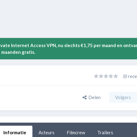
rivate Internet Access VPN, nu slechts €1,75 per maand en ontva
 maanden gratis.
(0 rece
Delen
Volgers
Informatie
Acteurs
Filmcrew
Trailers