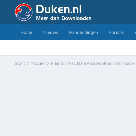
Home
Nieuws
Handleidingen
Forums
Start
Movies
Film torrent, NZB en download informatie