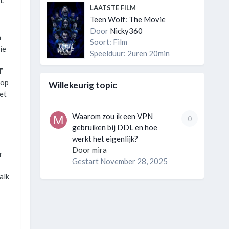
LAATSTE FILM
Teen Wolf: The Movie
Door
Nicky360
n
Soort: Film
ie
Speelduur: 2uren 20min
T
 op
Willekeurig topic
et
Waarom zou ik een VPN
0
gebruiken bij DDL en hoe
werkt het eigenlijk?
Door
mira
r
Gestart
November 28, 2025
alk