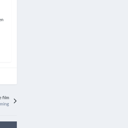
en
 film
oming