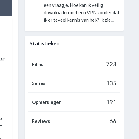
een vraagje. Hoe kan ik veilig
downloaden met een VPN zonder dat
ik er teveel kennis van heb? Ik zie...
Statistieken
aar
723
Films
135
Series
191
Opmerkingen
e
66
Reviews
-
m.