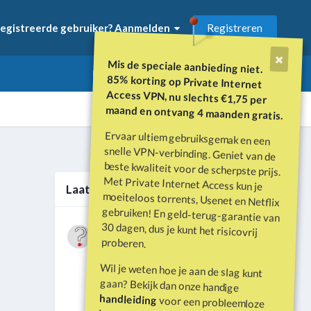
Registreren
egistreerde gebruiker? Aanmelden
Mis de speciale aanbieding niet.
85% korting op Private Internet
Access VPN, nu slechts €1,75 per
maand en ontvang 4 maanden gratis.
Ervaar ultiem gebruiksgemak en een
snelle VPN-verbinding. Geniet van de
beste kwaliteit voor de scherpste prijs.
Met Private Internet Access kun je
moeiteloos torrents, Usenet en Netflix
gebruiken! En geld-terug-garantie van
30 dagen, dus je kunt het risicovrij
Alle activiteit
Laatste berichten
Wat is er gebeurd met Davey Hearn
proberen.
en de vandalisatie van het
Door
Vraagbaak
·
Geplaatst
Juni 21
Washington Reflecting Pool?
Wil je weten hoe je aan de slag kunt
Forumdiscussie: Davey Hearn:
gaan? Bekijk dan onze handige
Former Olympian Denies Vandalising
handleiding
voor een probleemloze
Washington Reflecting Pool