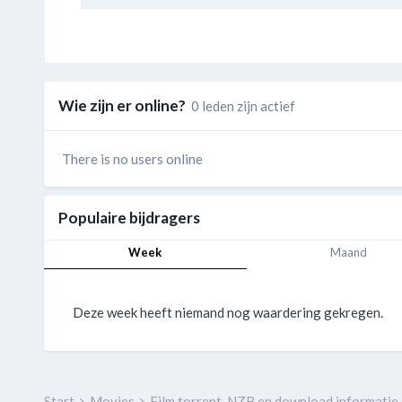
Wie zijn er online?
0 leden zijn actief
There is no users online
Populaire bijdragers
Week
Maand
Deze week heeft niemand nog waardering gekregen.
Start
Movies
Film torrent, NZB en download informatie