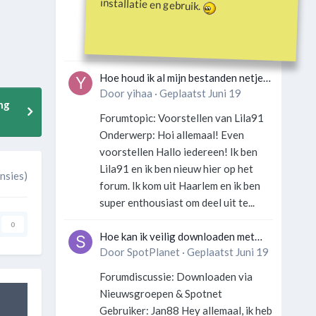
installatie en gebruik.
Gebruiker: SportFan123 Hey
allemaal! Wat is er precies gebeurd
met Davey Hearn? Ik las iets over...
Hoe houd ik al mijn bestanden netjes
georganiseerd zonder gek te
Door
yihaa
·
Geplaatst
Juni 19
ng
worden?
Forumtopic: Voorstellen van Lila91
Onderwerp: Hoi allemaal! Even
voorstellen Hallo iedereen! Ik ben
Lila91 en ik ben nieuw hier op het
nsies)
forum. Ik kom uit Haarlem en ik ben
super enthousiast om deel uit te...
0
Hoe kan ik veilig downloaden met
een VPN zonder technische kennis?
Door
SpotPlanet
·
Geplaatst
Juni 19
Forumdiscussie: Downloaden via
Nieuwsgroepen & Spotnet
Gebruiker: Jan88 Hey allemaal, ik heb