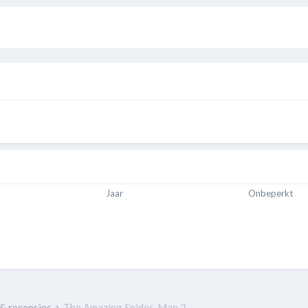
Jaar
Onbeperkt
 & recensies
The Amazing Spider-Man 2