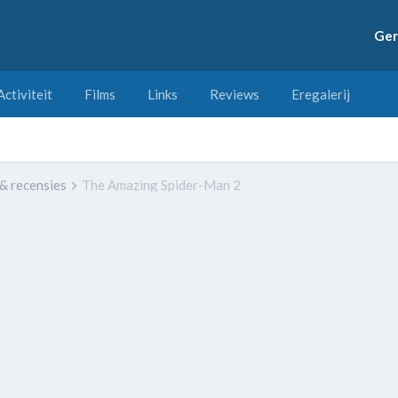
Ger
Activiteit
Films
Links
Reviews
Eregalerij
 & recensies
The Amazing Spider-Man 2