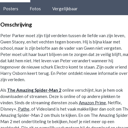
Posters
Fotos
Vergelijkbaar
Omschrijving
Peter Parker moet zijn tijd verdelen tussen de liefde van zijn leven,
Gwen Stacey, en het vechten tegen boeven. Hij is bijna klaar met
school, maar is zijn belofte aan de vader van Gwen niet vergeten.
Peter moet uit haar buurt blijven om te zorgen dat ze veilig blijft, m
dat lukt hem niet. Het leven van Peter verandert wanneer hij
tegenover de nieuwe schurk Electro komt te staan. Zijn oude vriend
Harry Osborn keert terug. En Peter ontdekt nieuwe informatie over
zijn verleden.
Als
The Amazing Spider-Man 2
online verschijnt, kun je hem ook
downloaden of streamen. Deze is online of op andere plekken te
vinden. Sinds de streaming diensten zoals
Amazon Prime
, Netflix,
Disney+,
Pathe
, of Videoland is het vaak makkelijker dan ooit om Th
Amazing Spider-Man 2 om thuis te kijken. En om The Amazing Spider
Man 2 met ondertiteling te bekijken, hoef je niet meer op een
zoektocht. Die zit er namelijk vaak meteen bij de download en strea