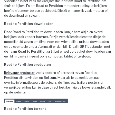
Videoland is het vaak makkelijker dan ooit om Road to Perdition om
thuis te kijken. En om Road to Perdition met ondertiteling te bekijken,
hoef je niet meer op een zoektocht. Die zit er namelijk vaak meteen bij
de download en stream.
Road to Perdition downloaden
Door Road to Perdition te downloaden, kun je hem altijd en overal
bekijken; ook zonder internet. Er zijn verschillende diensten die je de
mogelijkheid geven om films voor een vriendelijke prijs te downloaden,
en de eventuele ondertiteling zit er dan bij. Dit zijn
SRT
bestanden met
de naam
Road to Perdition.srt
. Let er wel op dat het downloaden van
een film ruimte inneemt op je computer, tablet of telefoon.
Road to Perdition producten
Relevante producten
zoals boeken of accessoires van Road to
Perdition zijn te vinden op
Bol.com
. Maar als je opzoek bent naar
overige informatie zoals de acteurs, de filmcrew, trailers posters of
vergelijkbare films kan je deze direct bekijken via de bovenstaande balk
op de website.
Road to Perdition torrent