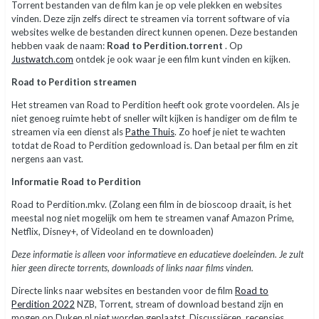
Torrent bestanden van de film kan je op vele plekken en websites
vinden. Deze zijn zelfs direct te streamen via torrent software of via
websites welke de bestanden direct kunnen openen. Deze bestanden
hebben vaak de naam:
Road to Perdition.torrent
. Op
Justwatch.com
ontdek je ook waar je een film kunt vinden en kijken.
Road to Perdition streamen
Het streamen van Road to Perdition heeft ook grote voordelen. Als je
niet genoeg ruimte hebt of sneller wilt kijken is handiger om de film te
streamen via een dienst als
Pathe Thuis
. Zo hoef je niet te wachten
totdat de Road to Perdition gedownload is. Dan betaal per film en zit
nergens aan vast.
Informatie Road to Perdition
Road to Perdition.mkv. (Zolang een film in de bioscoop draait, is het
meestal nog niet mogelijk om hem te streamen vanaf Amazon Prime,
Netflix, Disney+, of Videoland en te downloaden)
Deze informatie is alleen voor informatieve en educatieve doeleinden. Je zult
hier geen directe torrents, downloads of links naar films vinden.
Directe links naar websites en bestanden voor de film
Road to
Perdition 2022
NZB, Torrent, stream of download bestand zijn en
mogen op Duken.nl niet worden geplaatst. Discussiëren, recensies,