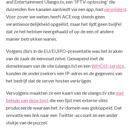
and Entertainment Ulango.tv, een 'IPTV-oplossing' die
duizenden live kanalen aanbiedt via een app, had
verwijderd
.
Voor zover we weten, heeft ACE nog steeds geen
verantwoordelijkheid opgeëist, maar het lijdt geen twijfel
dat ze het hebben neergehaald of op de een of andere
manier betrokken waren.
Volgens dia's in de EU/EUIPO-presentatie was het kraken
van de zaak de eenvoud zelve. Gewapend met de
domeinnaam van de site (ulango.tv) en een
WHOIS-service
,
konden de onderzoekers een IP-adres en de gegevens van
het bedrijf dat de server hosten verkrijgen.
Vervolgens maakten ze een kaart van de ulango.tv site
met
behulp van deze tool
, die een lijst met externe sites
produceerde waaraan het .tv-domein was gekoppeld. Dat
omvatte een link naar een Twitter-account en een ander
stukje van de puzzel.