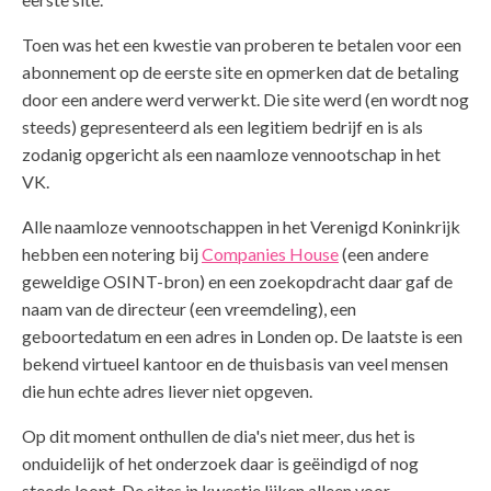
Toen was het een kwestie van proberen te betalen voor een
abonnement op de eerste site en opmerken dat de betaling
door een andere werd verwerkt. Die site werd (en wordt nog
steeds) gepresenteerd als een legitiem bedrijf en is als
zodanig opgericht als een naamloze vennootschap in het
VK.
Alle naamloze vennootschappen in het Verenigd Koninkrijk
hebben een notering bij
Companies House
(een andere
geweldige OSINT-bron) en een zoekopdracht daar gaf de
naam van de directeur (een vreemdeling), een
geboortedatum en een adres in Londen op. De laatste is een
bekend virtueel kantoor en de thuisbasis van veel mensen
die hun echte adres liever niet opgeven.
Op dit moment onthullen de dia's niet meer, dus het is
onduidelijk of het onderzoek daar is geëindigd of nog
steeds loopt. De sites in kwestie lijken alleen voor