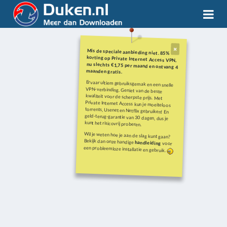
Mis de speciale aanbieding niet. 85%
korting op Private Internet Access VPN,
nu slechts €1,75 per maand en ontvang 4
maanden gratis.
Ervaar ultiem gebruiksgemak en een snelle
VPN-verbinding. Geniet van de beste
kwaliteit voor de scherpste prijs. Met
Private Internet Access kun je moeiteloos
torrents, Usenet en Netflix gebruiken! En
geld-terug-garantie van 30 dagen, dus je
kunt het risicovrij proberen.
Wil je weten hoe je aan de slag kunt gaan?
Bekijk dan onze handige
handleiding
voor
een probleemloze installatie en gebruik.