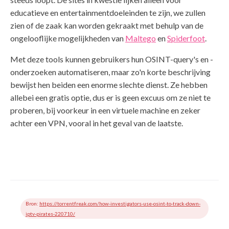
educatieve en entertainmentdoeleinden te zijn, we zullen
zien of de zaak kan worden gekraakt met behulp van de
ongelooflijke mogelijkheden van
Maltego
en
Spiderfoot
.
Met deze tools kunnen gebruikers hun OSINT-query's en -
onderzoeken automatiseren, maar zo'n korte beschrijving
bewijst hen beiden een enorme slechte dienst. Ze hebben
allebei een gratis optie, dus er is geen excuus om ze niet te
proberen, bij voorkeur in een virtuele machine en zeker
achter een VPN, vooral in het geval van de laatste.
Bron:
https://torrentfreak.com/how-investigators-use-osint-to-track-down-
iptv-pirates-220710/