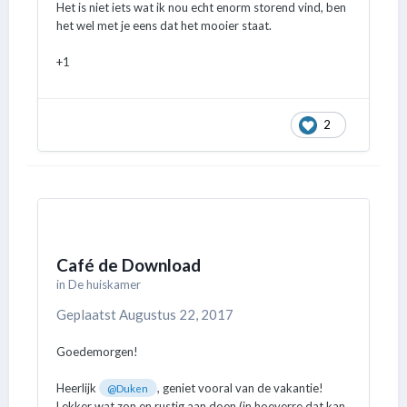
Het is niet iets wat ik nou echt enorm storend vind, ben
het wel met je eens dat het mooier staat.
+1
2
Café de Download
in
De huiskamer
Geplaatst
Augustus 22, 2017
Goedemorgen!
Heerlijk
, geniet vooral van de vakantie!
@Duken
Lekker wat zon en rustig aan doen (in hoeverre dat kan