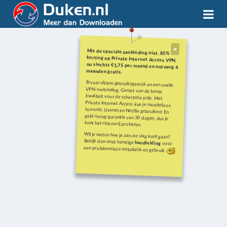
Mis de speciale aanbieding niet. 85%
korting op Private Internet Access VPN,
nu slechts €1,75 per maand en ontvang 4
maanden gratis.
Ervaar ultiem gebruiksgemak en een snelle
VPN-verbinding. Geniet van de beste
kwaliteit voor de scherpste prijs. Met
Private Internet Access kun je moeiteloos
torrents, Usenet en Netflix gebruiken! En
geld-terug-garantie van 30 dagen, dus je
kunt het risicovrij proberen.
Wil je weten hoe je aan de slag kunt gaan?
Bekijk dan onze handige
handleiding
voor
een probleemloze installatie en gebruik.