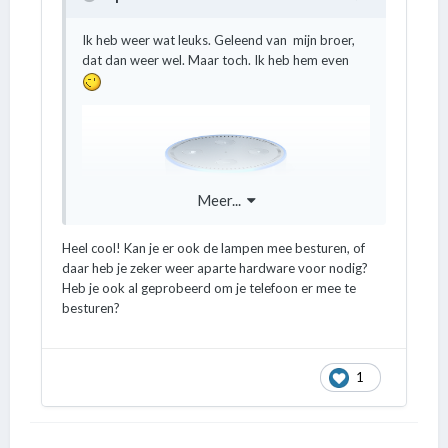
Ik heb weer wat leuks. Geleend van mijn broer,
dat dan weer wel. Maar toch. Ik heb hem even
Meer...
Heel cool! Kan je er ook de lampen mee besturen, of
Alexa echo dot.
daar heb je zeker weer aparte hardware voor nodig?
Heb je ook al geprobeerd om je telefoon er mee te
https://www.google.nl/amp/s/androidworld.nl/am
besturen?
p/review/amazon-echo-dot/
De Echo Dot is een apparaat waarmee de slimme
assistent Alexa bediend kan worden. Dit
1
apparaat is gemaakt door Amazon en staat al
een tijdje in de woonkamer.
Voornamelijk in gebruik om Spotify mee af te