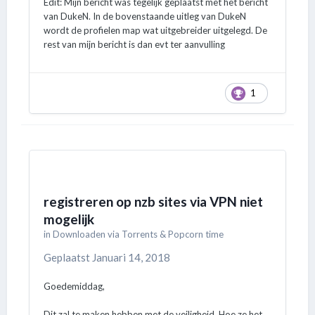
Edit: Mijn bericht was tegelijk geplaatst met het bericht
van DukeN. In de bovenstaande uitleg van DukeN
wordt de profielen map wat uitgebreider uitgelegd. De
rest van mijn bericht is dan evt ter aanvulling
1
registreren op nzb sites via VPN niet
mogelijk
in
Downloaden via Torrents & Popcorn time
Geplaatst
Januari 14, 2018
Goedemiddag,
Dit zal te maken hebben met de veiligheid. Hoe ze het