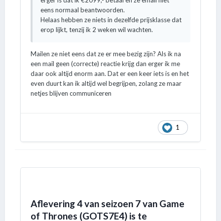
erger is dat ik €2099,- betaal en ze email niet
eens normaal beantwoorden.
Helaas hebben ze niets in dezelfde prijsklasse dat
erop lijkt, tenzij ik 2 weken wil wachten.
Mailen ze niet eens dat ze er mee bezig zijn? Als ik na
een mail geen (correcte) reactie krijg dan erger ik me
daar ook altijd enorm aan. Dat er een keer iets is en het
even duurt kan ik altijd wel begrijpen, zolang ze maar
netjes blijven communiceren
1
Aflevering 4 van seizoen 7 van Game
of Thrones (GOTS7E4) is te