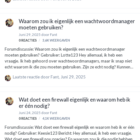
letten? Alvast bedankt! Expert: VPNGuru Hey Janneke! Goede vraag,
en het is logisch dat je twijfelt, want beide VPN’s zijn populair. Laat me
het eenvoudig uitleggen. NordVPN heeft een lange geschiedenis en
staat bekend om zijn gebruiksvriendelijke interface. Het is makkelijk te
Waarom zou ik eigenlijk een wachtwoordmanager
installeren, zelfs voor niet-techneuten.…
moeten gebruiken?
Juni 29, 2025
door
Fant
0
REACTIES
3,6K
WEERGAVEN
Forumdiscussie: Waarom zou ik eigenlijk een wachtwoordmanager
moeten gebruiken? Gebruiker: Lotte123 Hey allemaal, ik heb een
vraagje. Ik heb gehoord over wachtwoordmanagers, maar ik snap niet
echt waarom ik die zou moeten gebruiken. Zijn ze echt nodig? Kunnen
jullie me helpen? Expert: TechGuru Hey Lotte! Goede vraag.
Laatste reactie door
Fant
,
Juni 29, 2025
Wachtwoordmanagers zijn eigenlijk super handig! Hier zijn een paar
redenen waarom je erover zou moeten nadenken: Veiligheid: Hoe vaak
gebruik je hetzelfde wachtwoord voor verschillende accounts? De
meeste mensen maken de fout om één of twee wachtwoorden overal te
Wat doet een firewall eigenlijk en waarom heb ik
gebruiken. Als één site gehackt wordt, kunnen hackers ook inloggen op
er één nodig?
je andere acco…
Juni 24, 2025
door
Fant
0
REACTIES
4,1K
WEERGAVEN
Forumdiscussie: Wat doet een firewall eigenlijk en waarom heb ik er één
nodig? Gebruiker: Keesie123 Bericht: Hey allemaal, ik heb een vraagje.
Wat doet een firewall nou precies? En waarom zou ik die nodig hebben