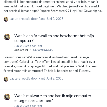
allemaal! Ik heb gehoord dat mediteren heel goed voor je is, maar ik
weet echt niet waar ik moet beginnen. Wat heb je nodig en hoe werkt
het precies? Iemand tips? Expert: ZenMaster99 Hey Lisa! Geweldig dat
je interesse hebt in mediteren! Het is eigenlijk eenvoudiger dan het lijkt.
Laatste reactie door
Fant
,
Juni 2, 2025
Hier zijn een paar stappen om je op weg te helpen: Kies een rustig
plekje: Zoek een plek waar je niet gestoord wordt. Dit kan een stille
hoek in je huis of zelfs buiten zijn. Zorg ervoor dat je je comfortabel
voelt. Zit comfortabel: Je hoeft geen speciale houding aan te nemen.
Wat is een firewall en hoe beschermt het mijn
Gewoon zitten op een stoel, op de grond m…
computer?
Juni 2, 2025
door
Fant
0
REACTIES
6,4K
WEERGAVEN
Forumdiscussie: Wat is een firewall en hoe beschermt het mijn
computer? Gebruiker: TechieTom Hey allemaal! Ik hoor vaak over
firewalls, maar ik snap eigenlijk niet wat het precies is. Wat doet een
firewall voor mijn computer? En heb ik het echt nodig? Expert:
BeveiligingBob Hey Tom! Goede vraag. Laten we het eenvoudig
Laatste reactie door
Fant
,
Juni 2, 2025
houden. Een firewall is als een veiligheidsdeur voor je computer. Stel je
voor dat je een huis hebt, en je wilt niet dat iedereen zomaar naar
binnen kan lopen. Een firewall helpt om te bepalen wie of wat er wel en
niet binnen mag komen. Het houdt schadelijke bedreigingen buiten,
Wat is malware en hoe kan ik mijn computer
zoals virussen en hackers. Er zijn twee soorten firewalls: H…
ertegen beschermen?
Juni 2, 2025
door
Fant