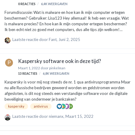
0
REACTIES
6,4K
WEERGAVEN
Forumdiscussie: Wat is malware en hoe kan ik mijn computer ertegen
beschermen? Gebruiker: Lisa123 Hey allemaal! Ik heb een vraagje. Wat
is malware precies? En hoe kan ik mijn computer ertegen beschermen?
Ik ben echt niet zo goed met computers, dus alle tips zijn welkom!
Expert: TechGuru75 Hoi Lisa! Goede vraag. Malware is eigenlijk een
Laatste reactie door
Fant
,
Juni 2, 2025
verzamelnaam voor verschillende soorten kwade software die je
computer kunnen beschadigen of zelfs je persoonlijke gegevens kunnen
stelen. Het woord komt van "malicious software". Dit kan van alles zijn,
zoals virussen, wormen, spy- en ransomware. Soorten malware:
Kaspersky software ook in deze tijd?
Virussen: Dit zijn bestanden die zich aan andere bestanden…
Maart 1, 2022
door
pinkelman
13
REACTIES
6,8K
WEERGAVEN
Kaspersky is voor mij nog steeds de nr. 1 qua antivirusprogramma Maar
nu alle Russische bedrijven geweerd worden en geldstromen worden
afgesloten, is dit nog steeds een verstandige software voor de digitale
beveiliging van ondermeer je bankzaken?
kaspersky
antivirus
Laatste reactie door
niemanx
,
Maart 15, 2022