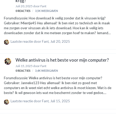
krijg?
Juli 20, 2025
door
Fant
0
REACTIES
3,5K
WEERGAVEN
Forumdiscussie: Hoe download ik veilig zonder dat ik virussen krijg?
Gebruiker: Mientje45 Hey allemaal! Ik ben niet zo technisch en ik maak
me zorgen over virussen als ik iets download. Hoe kan ik veilig iets
downloaden zonder dat ik me meteen zorgen hoef te maken? Iemand
tips? Expert: TechGuru101 Hoi Mientje! Goede vraag, en het is heel
Laatste reactie door
Fant
,
Juli 20, 2025
belangrijk om veilig te downloaden. Hier zijn wat tips die je kunnen
helpen: Betrouwbare websites: Download alleen van bekende en
betrouwbare sites. Websites als FileHippo, Softonic of zelfs de officiële
site van de software zijn meestal veilig. Vermijd shady sites die je niet
Welke antivirus is het beste voor mijn computer?
kent. Scan bestanden: Voordat je een b…
Juli 15, 2025
door
Fant
0
REACTIES
3,4K
WEERGAVEN
Forumdiscussie: Welke antivirus is het beste voor mijn computer?
Gebruiker: Janneke123 Hey allemaal! Ik ben niet zo goed met
computers en ik weet niet echt welke antivirus ik moet kiezen. Wat is de
beste? Ik wil gewoon iets wat me beschermt zonder te veel gedoe.
Alvast bedankt! Expert: TechieTom Hee Janneke123! Goede vraag. Er
Laatste reactie door
Fant
,
Juli 15, 2025
zijn best veel antivirusprogramma’s en het kan verwarrend zijn. Laat me
het zo simpel mogelijk uitleggen. Je wil een antivirus die goed
beschermt, maar ook gebruiksvriendelijk is. Hier zijn een paar populaire