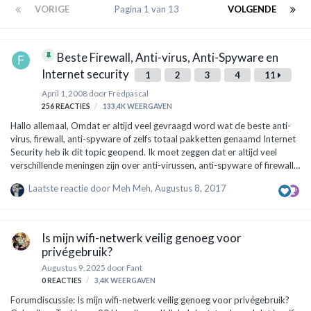
VORIGE
Pagina 1 van 13
VOLGENDE
Beste Firewall, Anti-virus, Anti-Spyware en
Internet security
1
2
3
4
11
April 1, 2008
door
Fredpascal
256
REACTIES
133,4K
WEERGAVEN
Hallo allemaal, Omdat er altijd veel gevraagd word wat de beste anti-
virus, firewall, anti-spyware of zelfs totaal pakketten genaamd Internet
Security heb ik dit topic geopend. Ik moet zeggen dat er altijd veel
verschillende meningen zijn over anti-virussen, anti-spyware of firewall
's. Dit vanwege de gebruiksvriendelijkheid of het 'makkelijk' werken van
Laatste reactie door
Meh Meh
,
Augustus 8, 2017
het programma. Ik ga in dit topic alleen van testresultaten uit van
verschillende site's die er gespecialiseerd in zijn. Ook maak ik
onderscheid tussen betaalde en gratis beveiligingssoftware, Hier komen
de resultaten: Betaald: Beste Anti-virus: 1.Kaspersky 2.NOD32 Beste
Is mijn wifi-netwerk veilig genoeg voor
Anti-Spyware: 1.Webroot Spy…
privégebruik?
Augustus 9, 2025
door
Fant
0
REACTIES
3,4K
WEERGAVEN
Forumdiscussie: Is mijn wifi-netwerk veilig genoeg voor privégebruik?