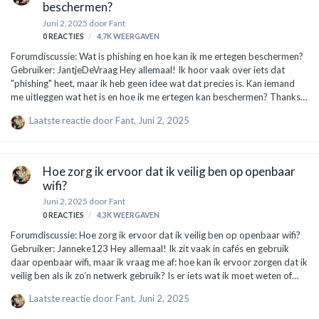
beschermen?
Juni 2, 2025
door
Fant
0
REACTIES
4,7K
WEERGAVEN
Forumdiscussie: Wat is phishing en hoe kan ik me ertegen beschermen?
Gebruiker: JantjeDeVraag Hey allemaal! Ik hoor vaak over iets dat
"phishing" heet, maar ik heb geen idee wat dat precies is. Kan iemand
me uitleggen wat het is en hoe ik me ertegen kan beschermen? Thanks!
Expert: VeiligheidsWijs Hey JantjeDeVraag! Goede vraag, en het is
Laatste reactie door
Fant
,
Juni 2, 2025
superbelangrijk om dit te begrijpen. Phishing is eigenlijk een manier
waarop criminelen proberen om je persoonlijke gegevens te stelen,
zoals je wachtwoord of bankgegevens. Ze doen dit meestal via e-mail,
sociale media of zelfs sms-berichten. Hoe werkt het? Bijvoorbeeld: je
Hoe zorg ik ervoor dat ik veilig ben op openbaar
krijgt een e-mail van wat lijkt op je bank, met het …
wifi?
Juni 2, 2025
door
Fant
0
REACTIES
4,3K
WEERGAVEN
Forumdiscussie: Hoe zorg ik ervoor dat ik veilig ben op openbaar wifi?
Gebruiker: Janneke123 Hey allemaal! Ik zit vaak in cafés en gebruik
daar openbaar wifi, maar ik vraag me af: hoe kan ik ervoor zorgen dat ik
veilig ben als ik zo’n netwerk gebruik? Is er iets wat ik moet weten of
doen? Bedankt alvast! Expert: TechGuru99 Hallo Janneke123! Goede
Laatste reactie door
Fant
,
Juni 2, 2025
vraag, en het is superbelangrijk om hier bij stil te staan. Openbare wifi-
netwerken kunnen namelijk heel riskant zijn. Hier zijn een paar tips om