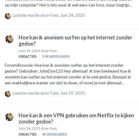
op mijn computer? Het is iets waar ik wel eens van hoor, maar begrijp
het totaal niet. Thnx! Expert: TechTineke Bericht: Hey Keesie123!
Laatste reactie door
Fant
,
Juni 24, 2025
Goede vraag. Laten we het simpel houden. Een firewall is als een soort
beveiligingspoortje voor je computer. Het houdt in de gaten wat er in en
uit je computer gaat, zoals verkeer op een snelweg. Stel je voor dat je
een huis hebt. Je hebt een deur en misschien wel een poort met een
Hoe kan ik anoniem surfen op het internet zonder
hekje eromheen. De deur is waar ji…
gedoe?
Juni 19, 2025
door
Fant
0
REACTIES
3,9K
WEERGAVEN
Forumdiscussie: Hoe kan ik anoniem surfen op het internet zonder
gedoe? Gebruiker: JohnDoe123 Hey allemaal! Ik ben benieuwd hoe ik
anoniem kan surfen op het internet zonder al te veel gedoe. Bestaat er
een makkelijkere manier om dat te doen, of moet je met allemaal
ingewikkelde dingen zoals VPN’s en tor-browser aan de slag? Iemand
Laatste reactie door
Fant
,
Juni 19, 2025
tips? Expert: TechGuru87 Hey JohnDoe123! Goede vraag, en het is
belangrijk om jezelf te beschermen online. Er zijn inderdaad een paar
manieren om anoniem te surfen, en ik zal ze in simpele stappen
uitleggen. VPN (Virtual Private Network): Dit is een van de beste
Hoe kan ik een VPN gebruiken om Netflix te kijken
manieren om je internetverbinding te beveiligen. Het versleutelt je dat…
zonder gedoe?
Juni 14, 2025
door
Fant
0
REACTIES
4K
WEERGAVEN