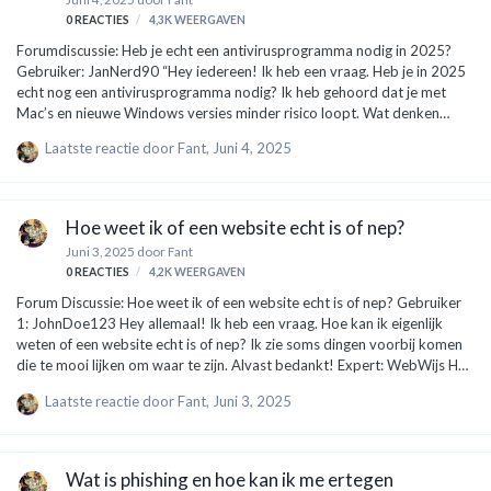
0
REACTIES
4,3K
WEERGAVEN
Forumdiscussie: Heb je echt een antivirusprogramma nodig in 2025?
Gebruiker: JanNerd90 “Hey iedereen! Ik heb een vraag. Heb je in 2025
echt nog een antivirusprogramma nodig? Ik heb gehoord dat je met
Mac’s en nieuwe Windows versies minder risico loopt. Wat denken
jullie?” Expert: CyberSophie “Hoi JanNerd90! Goede vraag! Of je een
Laatste reactie door
Fant
,
Juni 4, 2025
antivirusprogramma nodig hebt, hangt echt af van hoe je je computer of
telefoon gebruikt. Laat me het uitleggen: Risico’s van het internet: Elk
apparaat dat verbonden is met het internet kan risico lopen. Zowel
Windows, Mac, als Android en iOS zijn doelwitten voor hackers. Ze
Hoe weet ik of een website echt is of nep?
willen vaak je gegevens, zoals wachtwoorden. Dus, ook …
Juni 3, 2025
door
Fant
0
REACTIES
4,2K
WEERGAVEN
Forum Discussie: Hoe weet ik of een website echt is of nep? Gebruiker
1: JohnDoe123 Hey allemaal! Ik heb een vraag. Hoe kan ik eigenlijk
weten of een website echt is of nep? Ik zie soms dingen voorbij komen
die te mooi lijken om waar te zijn. Alvast bedankt! Expert: WebWijs Hey
JohnDoe123! Goede vraag! Het is super belangrijk om te weten of een
Laatste reactie door
Fant
,
Juni 3, 2025
website betrouwbaar is, vooral met al die nepwebsites die
tegenwoordig rondgaan. Hier zijn een paar eenvoudige tips om te
checken of een website echt is: Controleer het webadres (URL): Kijk of
de URL goed gespeld is. Nepwebsites gebruiken vaak kleine variaties,
Wat is phishing en hoe kan ik me ertegen
zoals ‘g00gle.com’ in plaats van ‘google.com’. Web…