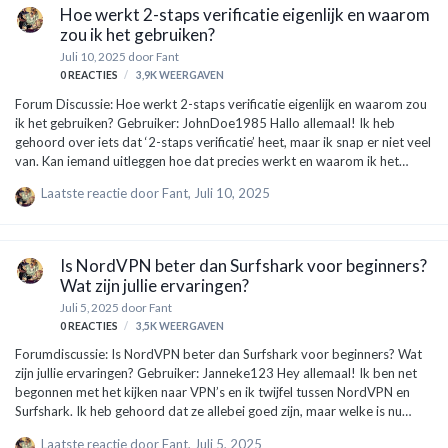
opties: Norton: Dit is een klassieker. Het blokkeert virussen, malware en
Hoe werkt 2-staps verificatie eigenlijk en waarom
zelfs phishing-aanvallen (dat is als iemand prob…
zou ik het gebruiken?
Juli 10, 2025
door
Fant
0
REACTIES
3,9K
WEERGAVEN
Forum Discussie: Hoe werkt 2-staps verificatie eigenlijk en waarom zou
ik het gebruiken? Gebruiker: JohnDoe1985 Hallo allemaal! Ik heb
gehoord over iets dat ‘2-staps verificatie’ heet, maar ik snap er niet veel
van. Kan iemand uitleggen hoe dat precies werkt en waarom ik het
eigenlijk zou moeten gebruiken? Dank alvast! Expert: CyberWijs Hey
Laatste reactie door
Fant
,
Juli 10, 2025
JohnDoe1985! Goede vraag, ik help je graag verder! 2-staps verificatie
(ook wel 2FA genoemd) is een extra beveiligingslaag voor je online
accounts. Het is een manier om te zorgen dat alleen jij toegang hebt,
ook al zouden anderen je wachtwoord weten. Hier is hoe het werkt in
Is NordVPN beter dan Surfshark voor beginners?
simpele stappen: Inloggen met je wachtwo…
Wat zijn jullie ervaringen?
Juli 5, 2025
door
Fant
0
REACTIES
3,5K
WEERGAVEN
Forumdiscussie: Is NordVPN beter dan Surfshark voor beginners? Wat
zijn jullie ervaringen? Gebruiker: Janneke123 Hey allemaal! Ik ben net
begonnen met het kijken naar VPN’s en ik twijfel tussen NordVPN en
Surfshark. Ik heb gehoord dat ze allebei goed zijn, maar welke is nu
eigenlijk beter voor beginners zoals ik? Zijn er dingen waar ik op moet
Laatste reactie door
Fant
,
Juli 5, 2025