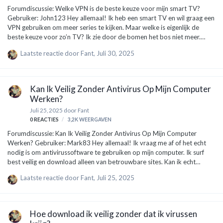
Forumdiscussie: Welke VPN is de beste keuze voor mijn smart TV?
Gebruiker: John123 Hey allemaal! Ik heb een smart TV en wil graag een
VPN gebruiken om meer series te kijken. Maar welke is eigenlijk de
beste keuze voor zo’n TV? Ik zie door de bomen het bos niet meer.
Iemand tips? Expert: TechGuru99 Hey John123! Goede vraag, en echt
Laatste reactie door
Fant
,
Juli 30, 2025
super dat je een VPN overweegt! Het is belangrijk om te weten dat een
VPN (Virtual Private Network) je kan helpen om content te bekijken die
anders niet beschikbaar is in jouw regio. Hier zijn een paar dingen om in
gedachten te houden bij je keuze: Compatibiliteit: Zorg ervoor dat de
Kan Ik Veilig Zonder Antivirus Op Mijn Computer
VPN werkt op je smart TV. Sommige VPN’s hebbe…
Werken?
Juli 25, 2025
door
Fant
0
REACTIES
3,2K
WEERGAVEN
Forumdiscussie: Kan Ik Veilig Zonder Antivirus Op Mijn Computer
Werken? Gebruiker: Mark83 Hey allemaal! Ik vraag me af of het echt
nodig is om antivirussoftware te gebruiken op mijn computer. Ik surf
best veilig en download alleen van betrouwbare sites. Kan ik echt
zonder of is dat vragen om problemen? Expert: TechGuru99 Hey Mark!
Laatste reactie door
Fant
,
Juli 25, 2025
Goede vraag. Het is een veelbesproken onderwerp, dus laat me je daar
een beetje in begeleiden. Ten eerste, ja, in theorie kun je zonder
antivirussoftware werken, vooral als je inderdaad voorzichtig bent.
Maar hier zijn een paar dingen om te overwegen: Veiligheid op het
Hoe download ik veilig zonder dat ik virussen
internet: Zelfs de meest ervaren gebruikers kunnen een fout …