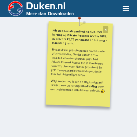
Mis de speciale aanbieding niet. 85%
korting op Private Internet Access VPN,
nu slechts €1,75 per maand en ontvang 4
maanden gratis.
Ervaar ultiem gebruiksgemak en een snelle
VPN-verbinding. Geniet van de beste
kwaliteit voor de scherpste prijs. Met
Private Internet Access kun je moeiteloos
torrents, Usenet en Netflix gebruiken! En
geld-terug-garantie van 30 dagen, dus je
kunt het risicovrij proberen.
Wil je weten hoe je aan de slag kunt gaan?
Bekijk dan onze handige
handleiding
voor
een probleemloze installatie en gebruik.