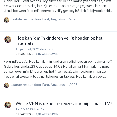
Gebruiker: TechLover93 Hey allemaal! Ik heb laatst gehoord dat je wifi-
netwerk echt onveilig kan zijn en dat hackers zo je gegevens kunnen
zien. Hoe weet ik of mijn netwerk veilig genoeg is? Heb ik bijvoorbeeld
iets speciaals nodig, of volstaat wat ik nu heb? Thanks! Expert:
Laatste reactie door
Fant
,
Augustus 9, 2025
CyberSophie Hoi TechLover93! Goede vraag! Het is heel belangrijk om
ervoor te zorgen dat je wifi-netwerk veilig is, vooral als je
privégegevens aan het versturen bent. Hier zijn een paar dingen om op
te letten: Wachtwoordbeveiliging: Zorg ervoor dat je wifi-netwerk goed
Hoe kan ik mijn kinderen veilig houden op het
is beveiligd met een sterk wachtwoord. Een voorbee…
internet?
Augustus 4, 2025
door
Fant
0
REACTIES
3,1K
WEERGAVEN
Forumdiscussie: Hoe kan ik mijn kinderen veilig houden op het internet?
Gebruiker: Linda123 Gepost op 14:02 Hoi allemaal! Ik maak me nogal
zorgen over mijn kinderen op het internet. Ze zijn nog jong, maar ze
hebben al toegang tot smartphones en tablets. Hoe kan ik ervoor
zorgen dat ze veilig zijn online? Heeft iemand goede tips of dingen waar
Laatste reactie door
Fant
,
Augustus 4, 2025
ik op moet letten? Dankje! Expert: Jeroen, Online Veiligheid Specialist
Gepost op 14:15 Hi Linda! Goed dat je hier over nadenkt, het is super
belangrijk. Er zijn een paar dingen die je kunt doen om je kinderen veilig
te houden online: Praat erover: Begin een open gesprek met je kinderen
Welke VPN is de beste keuze voor mijn smart TV?
over hun internetgebruik. Vraag wa…
Juli 30, 2025
door
Fant
0
REACTIES
3,2K
WEERGAVEN