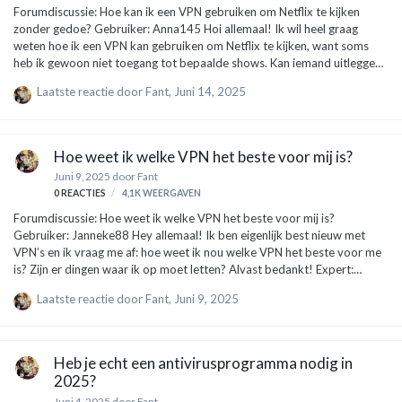
Forumdiscussie: Hoe kan ik een VPN gebruiken om Netflix te kijken
zonder gedoe? Gebruiker: Anna145 Hoi allemaal! Ik wil heel graag
weten hoe ik een VPN kan gebruiken om Netflix te kijken, want soms
heb ik gewoon niet toegang tot bepaalde shows. Kan iemand uitleggen
hoe dat werkt? Alvast bedankt! Expert: TechGuru88 Hey Anna145!
Laatste reactie door
Fant
,
Juni 14, 2025
Geweldig dat je dit wilt uitzoeken! Een VPN (Virtual Private Network)
kan echt helpen om je toegang tot Netflix te krijgen, zelfs als bepaalde
shows in jouw regio geblokkeerd zijn. Hier is een simpele uitleg over hoe
je dit aanpakt: Kies een goede VPN: Niet elke VPN is geschikt voor
Hoe weet ik welke VPN het beste voor mij is?
Netflix. Zoek naar een VPN die bekend staa…
Juni 9, 2025
door
Fant
0
REACTIES
4,1K
WEERGAVEN
Forumdiscussie: Hoe weet ik welke VPN het beste voor mij is?
Gebruiker: Janneke88 Hey allemaal! Ik ben eigenlijk best nieuw met
VPN’s en ik vraag me af: hoe weet ik nou welke VPN het beste voor me
is? Zijn er dingen waar ik op moet letten? Alvast bedankt! Expert:
Bas_de_VPN_Guru Hi Janneke! Goede vraag, en het is inderdaad lastig
Laatste reactie door
Fant
,
Juni 9, 2025
met al die keuze. Laat me je helpen. Er zijn een paar belangrijke dingen
waar je op moet letten als je een VPN kiest: Snelheid: Kijk naar hoe snel
de VPN verbinding maakt. Sommige VPN’s maken je internet trager, en
dat wil je niet. Probeer reviews te lezen over de snelheid van
Heb je echt een antivirusprogramma nodig in
verschillende diensten. Privacy en Beveiligin…
2025?
Juni 4, 2025
door
Fant