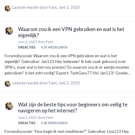
helpen? Bedankt! Expert: TechTimo Hey Pietje123! Goede vraag en
Laatste reactie door
Fant
,
Juni 2, 2025
helemaal niet gek dat je het niet weet. Laten we het simpel houden. Een
VPN, of Virtual Private Network, is vooral handig voor drie dingen:
Privacy: Wanneer je online bent, kunnen anderen (zoals je
internetprovider of sommige websites) zien wat je doet. Met een VPN
Waarom zou ik een VPN gebruiken en wat is het
wordt je internetverbinding versleuteld, wat betekent dat …
eigenlijk?
Juni 2, 2025
door
Fant
0
REACTIES
4,7K
WEERGAVEN
Forumdiscussie: Waarom zou ik een VPN gebruiken en wat is het
eigenlijk? Gebruiker: Jan123 Hey iedereen! Ik heb vaak gehoord over
VPN‘s, maar wat is het nou precies? En waarom zou ik er eentje moeten
gebruiken? Is het echt nodig? Expert: TechGuru77 Hoi Jan123! Goede
vraag, en er zijn heel wat mensen die dit zich afvragen. Laten we het
Laatste reactie door
Fant
,
Juni 2, 2025
simpel houden. Een VPN, of Virtual Private Network, is eigenlijk een
soort beveiligde tunnel voor je internetverbinding. Stel je voor: wanneer
je normaal op het internet surft, kunnen mensen zoals hackers of zelfs je
internetprovider zien welke websites je bezoekt. Dat is niet zo leuk,
Wat zijn de beste tips voor beginners om veilig te
toch? Met een VPN wordt jouw internetverkeer …
navigeren op het internet?
Juni 2, 2025
door
Fant
0
REACTIES
5,6K
WEERGAVEN
Forumdiscussie: "Hoe begin ik met mediteren?" Gebruiker: Lisa123 Hey