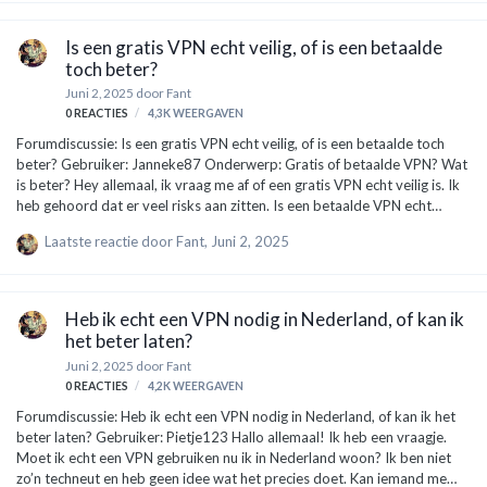
veilig te blijven: Gebruik een VPN: Een VPN, of Virtual Private Network,
versleutelt je internetverbinding. Dit betekent dat zelfs als iemand
Is een gratis VPN echt veilig, of is een betaalde
probeert mee te kijken, ze…
toch beter?
Juni 2, 2025
door
Fant
0
REACTIES
4,3K
WEERGAVEN
Forumdiscussie: Is een gratis VPN echt veilig, of is een betaalde toch
beter? Gebruiker: Janneke87 Onderwerp: Gratis of betaalde VPN? Wat
is beter? Hey allemaal, ik vraag me af of een gratis VPN echt veilig is. Ik
heb gehoord dat er veel risks aan zitten. Is een betaalde VPN echt
beter, of is dat alleen maar marketing? Iemand ervaring? Expert:
Laatste reactie door
Fant
,
Juni 2, 2025
TechGuru123 Re: Gratis of betaalde VPN? Wat is beter? Hi Janneke87,
goeie vraag! Laat ik het zo eenvoudig mogelijk uitleggen. Een VPN, of
Virtual Private Network, zorgt ervoor dat jouw internetverbinding
veiliger wordt. Het versleutelt je gegevens en verbergt je IP-adres,
Heb ik echt een VPN nodig in Nederland, of kan ik
waardoor je veiliger online kunt browsen. Maar er …
het beter laten?
Juni 2, 2025
door
Fant
0
REACTIES
4,2K
WEERGAVEN
Forumdiscussie: Heb ik echt een VPN nodig in Nederland, of kan ik het
beter laten? Gebruiker: Pietje123 Hallo allemaal! Ik heb een vraagje.
Moet ik echt een VPN gebruiken nu ik in Nederland woon? Ik ben niet
zo’n techneut en heb geen idee wat het precies doet. Kan iemand me