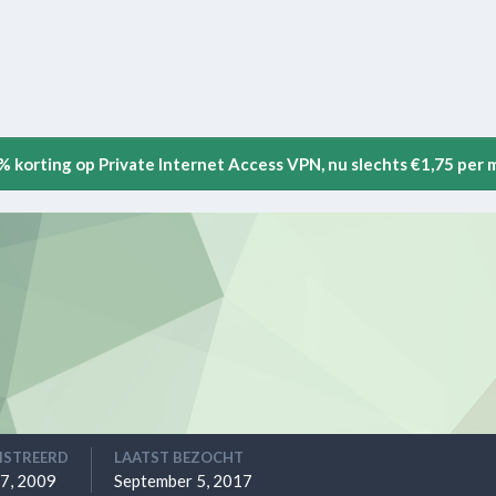
5% korting op Private Internet Access VPN, nu slechts €1,75 per
ISTREERD
LAATST BEZOCHT
17, 2009
September 5, 2017