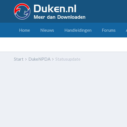
Home
Nieuws
Handleidingen
Forums
Start
DukeNPDA
Statusupdate