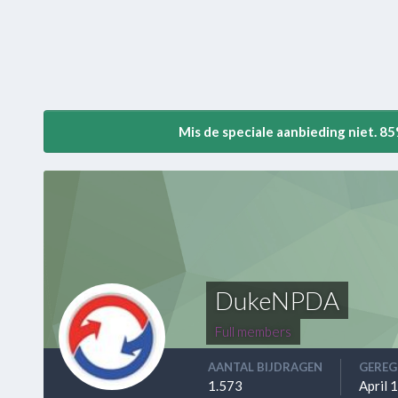
Mis de speciale aanbieding niet. 8
DukeNPDA
Full members
AANTAL BIJDRAGEN
GEREG
1.573
April 