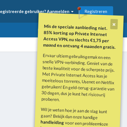
Registreren
egistreerde gebruiker? Aanmelden
Mis de speciale aanbieding niet.
85% korting op Private Internet
Access VPN, nu slechts €1,75 per
maand en ontvang 4 maanden gratis.
Ervaar ultiem gebruiksgemak en een
snelle VPN-verbinding. Geniet van de
beste kwaliteit voor de scherpste prijs.
Met Private Internet Access kun je
moeiteloos torrents, Usenet en Netflix
gebruiken! En geld-terug-garantie van
30 dagen, dus je kunt het risicovrij
Alle activiteit
proberen.
Wil je weten hoe je aan de slag kunt
gaan? Bekijk dan onze handige
handleiding
voor een probleemloze