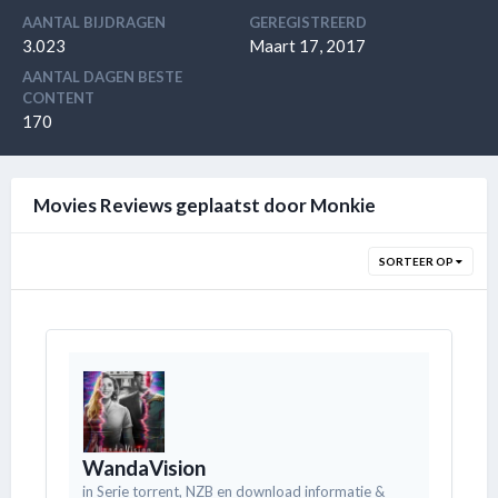
AANTAL BIJDRAGEN
GEREGISTREERD
3.023
Maart 17, 2017
AANTAL DAGEN BESTE
CONTENT
170
Movies Reviews geplaatst door Monkie
SORTEER OP
WandaVision
in
Serie torrent, NZB en download informatie &