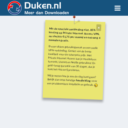
Mis de speciale aanbieding niet. 85%
korting op Private Internet Access VPN,
nu slechts €1,75 per maand en ontvang 4
maanden gratis.
Ervaar ultiem gebruiksgemak en een snelle
VPN-verbinding. Geniet van de beste
kwaliteit voor de scherpste prijs. Met
Private Internet Access kun je moeiteloos
torrents, Usenet en Netflix gebruiken! En
geld-terug-garantie van 30 dagen, dus je
kunt het risicovrij proberen.
Wil je weten hoe je aan de slag kunt gaan?
Bekijk dan onze handige
handleiding
voor
een probleemloze installatie en gebruik.