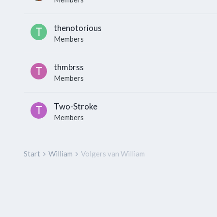
thenotorious
Members
thmbrss
Members
Two-Stroke
Members
Start
William
Volgers van William