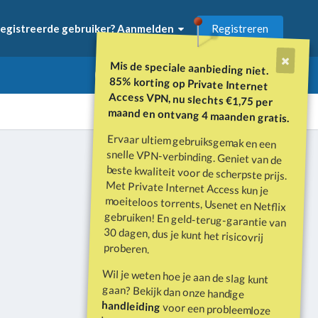
Registreren
egistreerde gebruiker? Aanmelden
Mis de speciale aanbieding niet.
85% korting op Private Internet
Access VPN, nu slechts €1,75 per
maand en ontvang 4 maanden gratis.
Ervaar ultiem gebruiksgemak en een
snelle VPN-verbinding. Geniet van de
beste kwaliteit voor de scherpste prijs.
Met Private Internet Access kun je
moeiteloos torrents, Usenet en Netflix
gebruiken! En geld-terug-garantie van
30 dagen, dus je kunt het risicovrij
Alle activiteit
proberen.
Wil je weten hoe je aan de slag kunt
gaan? Bekijk dan onze handige
handleiding
voor een probleemloze