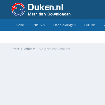
Home
Nieuws
Handleidingen
Forums
Start
William
Volgers van William