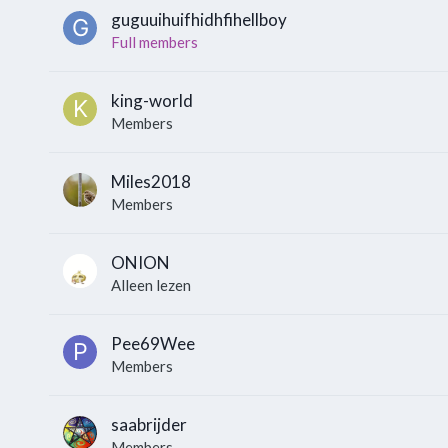
guguuihuifhidhfihellboy
Full members
king-world
Members
Miles2018
Members
ONION
Alleen lezen
Pee69Wee
Members
saabrijder
Members